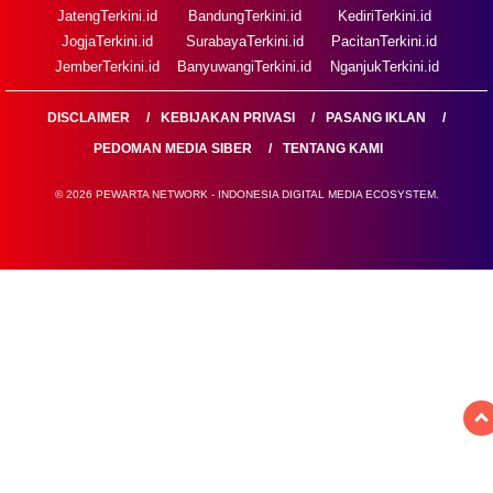
JatengTerkini.id
BandungTerkini.id
KediriTerkini.id
JogjaTerkini.id
SurabayaTerkini.id
PacitanTerkini.id
JemberTerkini.id
BanyuwangiTerkini.id
NganjukTerkini.id
DISCLAIMER
KEBIJAKAN PRIVASI
PASANG IKLAN
PEDOMAN MEDIA SIBER
TENTANG KAMI
© 2026 PEWARTA NETWORK - INDONESIA DIGITAL MEDIA ECOSYSTEM.