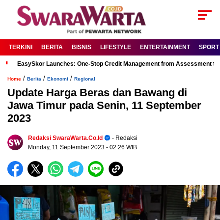
TERKINI
BERITA
BISNIS
LIFESTYLE
ENTERTAINMENT
SPORT
EasySkor Launches: One-Stop Credit Management from Assessment to R
/
/
/
Home
Berita
Ekonomi
Regional
Update Harga Beras dan Bawang di
Jawa Timur pada Senin, 11 September
2023
Redaksi SwaraWarta.co.id
- Redaksi
Monday, 11 September 2023
- 02:26 WIB