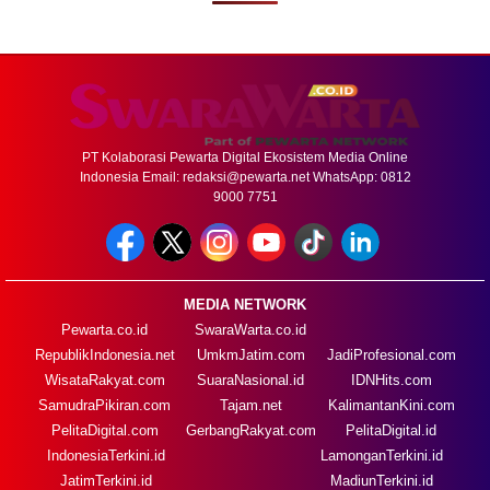
PT Kolaborasi Pewarta Digital Ekosistem Media Online
Indonesia Email:
redaksi@pewarta.net
WhatsApp: 0812
9000 7751
MEDIA NETWORK
Pewarta.co.id
SwaraWarta.co.id
RepublikIndonesia.net
UmkmJatim.com
JadiProfesional.com
WisataRakyat.com
SuaraNasional.id
IDNHits.com
SamudraPikiran.com
Tajam.net
KalimantanKini.com
PelitaDigital.com
GerbangRakyat.com
PelitaDigital.id
IndonesiaTerkini.id
LamonganTerkini.id
JatimTerkini.id
MadiunTerkini.id