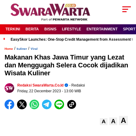
TERKINI
BERITA
BISNIS
LIFESTYLE
ENTERTAINMENT
SPORT
EasySkor Launches: One-Stop Credit Management from Assessment to R
/
/
Home
kuliner
Viral
Makanan Khas Jawa Timur yang Lezat
dan Menggugah Selera Cocok dijadikan
Wisata Kuliner
Redaksi SwaraWarta.co.id
- Redaksi
Friday, 22 December 2023
- 13:00 WIB
A
A
A