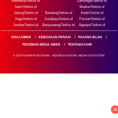
IndonesiaTerkini.id
LamonganTerkini.id
JatimTerkini.id
MadiunTerkini.id
JatengTerkini.id
BandungTerkini.id
KediriTerkini.id
JogjaTerkini.id
SurabayaTerkini.id
PacitanTerkini.id
JemberTerkini.id
BanyuwangiTerkini.id
NganjukTerkini.id
DISCLAIMER
KEBIJAKAN PRIVASI
PASANG IKLAN
PEDOMAN MEDIA SIBER
TENTANG KAMI
© 2026 PEWARTA NETWORK - INDONESIA DIGITAL MEDIA ECOSYSTEM.