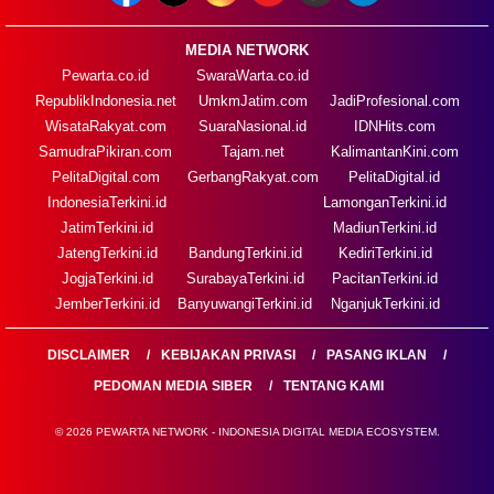
MEDIA NETWORK
Pewarta.co.id
SwaraWarta.co.id
RepublikIndonesia.net
UmkmJatim.com
JadiProfesional.com
WisataRakyat.com
SuaraNasional.id
IDNHits.com
SamudraPikiran.com
Tajam.net
KalimantanKini.com
PelitaDigital.com
GerbangRakyat.com
PelitaDigital.id
IndonesiaTerkini.id
LamonganTerkini.id
JatimTerkini.id
MadiunTerkini.id
JatengTerkini.id
BandungTerkini.id
KediriTerkini.id
JogjaTerkini.id
SurabayaTerkini.id
PacitanTerkini.id
JemberTerkini.id
BanyuwangiTerkini.id
NganjukTerkini.id
DISCLAIMER
KEBIJAKAN PRIVASI
PASANG IKLAN
PEDOMAN MEDIA SIBER
TENTANG KAMI
© 2026 PEWARTA NETWORK - INDONESIA DIGITAL MEDIA ECOSYSTEM.