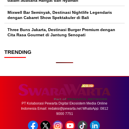
dalam Suasana Hangat dan Nyaman
Mixwell Bar Seminyak, Destinasi Nightlife Legendaris
dengan Cabaret Show Spektakuler di Bali
Three Buns Jakarta, Destinasi Burger Premium dengan
Cita Rasa Gourmet di Jantung Senopati
TRENDING
PT Kolaborasi Pewarta Digital Ekosistem Media Online
Indonesia Email:
redaksi@pewarta.net
WhatsApp: 0812
9000 7751