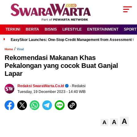
TERKINI
BERITA
BISNIS
LIFESTYLE
ENTERTAINMENT
SPORT
EasySkor Launches: One-Stop Credit Management from Assessment to R
/
Home
Viral
Rekomendasi Makanan Khas
Pekalongan yang cocok Buat Ganjal
Lapar
Redaksi SwaraWarta.co.id
- Redaksi
Tuesday, 19 December 2023
- 14:40 WIB
A
A
A