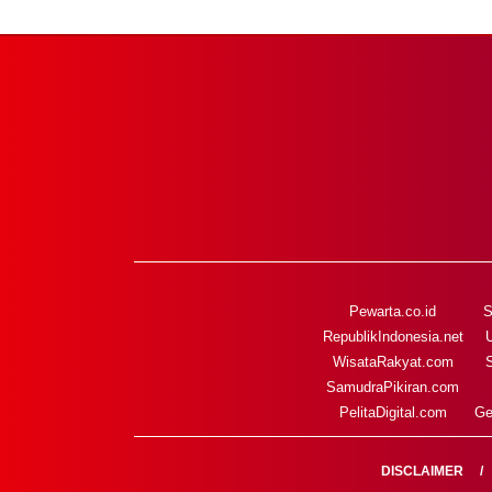
Pewarta.co.id
S
RepublikIndonesia.net
WisataRakyat.com
SamudraPikiran.com
PelitaDigital.com
Ge
DISCLAIMER