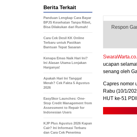
Berita Terkait
Panduan Lengkap Cara Bayar
BPJS Kesehatan Tanpa Ribet,
Respon Gan
Bisa Dilakukan dari Rumah!
Cara Cek Desil KK Online
Terbaru untuk Pastikan
Bantuan Tepat Sasaran
SwaraWarta.co.
Kenapa Emas Naik Hari Ini?
Ini Alasan Utama Lonjakan
ucapan selamat
Harganya!
senang oleh G
.
Apakah Hari Ini Tanggal
Merah? Cek Fakta 5 Agustus
Capres nomor u
2026
Rabu (10/1/202
HUT ke-51 PDI
EasySkor Launches: One-
Stop Credit Management from
Assessment to Repair for
Indonesian Users
KJP Plus Agustus 2026 Kapan
Cair? Ini Informasi Terbaru
dan Cara Cek Penerima