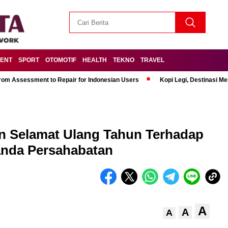
MENT
SPORT
OTOMOTIF
HEALTH
TEKNO
TRAVEL
om Assessment to Repair for Indonesian Users
Kopi Legi, Destinasi 
 Selamat Ulang Tahun Terhadap
anda Persahabatan
A
A
A