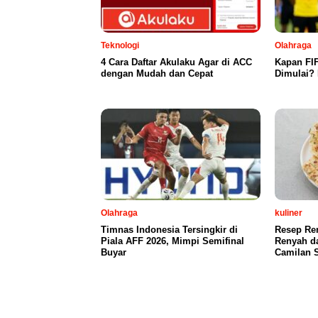
Teknologi
Olahraga
4 Cara Daftar Akulaku Agar di ACC
Kapan FI
dengan Mudah dan Cepat
Dimulai? 
Olahraga
kuliner
Timnas Indonesia Tersingkir di
Resep Re
Piala AFF 2026, Mimpi Semifinal
Renyah d
Buyar
Camilan S