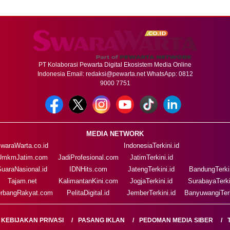
PT Kolaborasi Pewarta Digital Ekosistem Media Online
Indonesia Email:
redaksi@pewarta.net
WhatsApp: 0812
9000 7751
MEDIA NETWORK
waraWarta.co.id
IndonesiaTerkini.id
UmkmJatim.com
JadiProfesional.com
JatimTerkini.id
SuaraNasional.id
IDNHits.com
JatengTerkini.id
BandungTerkin
Tajam.net
KalimantanKini.com
JogjaTerkini.id
SurabayaTerki
rbangRakyat.com
PelitaDigital.id
JemberTerkini.id
BanyuwangiTerk
KEBIJAKAN PRIVASI
PASANG IKLAN
PEDOMAN MEDIA SIBER