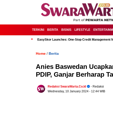
TERKINI
BERITA
BISNIS
LIFESTYLE
ENTERTAIN
EasySkor Launches: One-Stop Credit Management fr
Home
Berita
/
Anies Baswedan Ucapkan
PDIP, Ganjar Berharap T
Redaksi SwaraWarta.co.id
- Redaksi
Wednesday, 10 January 2024
- 12:44 WIB