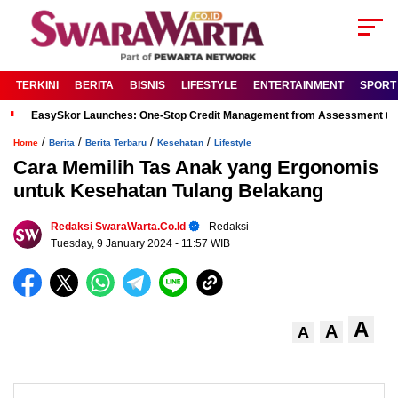
TERKINI
BERITA
BISNIS
LIFESTYLE
ENTERTAINMENT
SPORT
EasySkor Launches: One-Stop Credit Management from Assessment to R
/
/
/
/
Home
Berita
Berita Terbaru
Kesehatan
Lifestyle
Cara Memilih Tas Anak yang Ergonomis
untuk Kesehatan Tulang Belakang
Redaksi SwaraWarta.co.id
- Redaksi
Tuesday, 9 January 2024
- 11:57 WIB
A
A
A