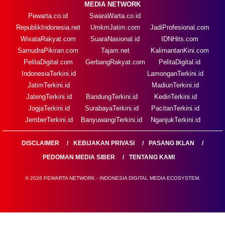
MEDIA NETWORK
Pewarta.co.id
SwaraWarta.co.id
RepublikIndonesia.net
UmkmJatim.com
JadiProfesional.com
WisataRakyat.com
SuaraNasional.id
IDNHits.com
SamudraPikiran.com
Tajam.net
KalimantanKini.com
PelitaDigital.com
GerbangRakyat.com
PelitaDigital.id
IndonesiaTerkini.id
LamonganTerkini.id
JatimTerkini.id
MadiunTerkini.id
JatengTerkini.id
BandungTerkini.id
KediriTerkini.id
JogjaTerkini.id
SurabayaTerkini.id
PacitanTerkini.id
JemberTerkini.id
BanyuwangiTerkini.id
NganjukTerkini.id
DISCLAIMER
KEBIJAKAN PRIVASI
PASANG IKLAN
PEDOMAN MEDIA SIBER
TENTANG KAMI
© 2026 PEWARTA NETWORK - INDONESIA DIGITAL MEDIA ECOSYSTEM.