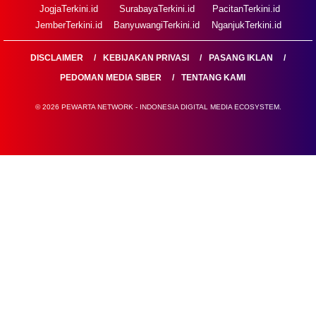
JogjaTerkini.id
SurabayaTerkini.id
PacitanTerkini.id
JemberTerkini.id
BanyuwangiTerkini.id
NganjukTerkini.id
DISCLAIMER
KEBIJAKAN PRIVASI
PASANG IKLAN
PEDOMAN MEDIA SIBER
TENTANG KAMI
© 2026 PEWARTA NETWORK - INDONESIA DIGITAL MEDIA ECOSYSTEM.