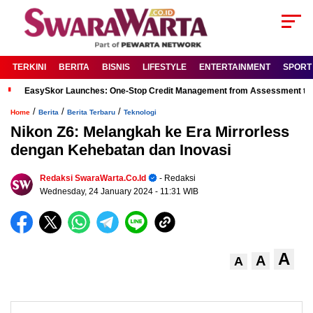
TERKINI
BERITA
BISNIS
LIFESTYLE
ENTERTAINMENT
SPORT
EasySkor Launches: One-Stop Credit Management from Assessment to R
/
/
/
Home
Berita
Berita Terbaru
Teknologi
Nikon Z6: Melangkah ke Era Mirrorless
dengan Kehebatan dan Inovasi
Redaksi SwaraWarta.co.id
- Redaksi
Wednesday, 24 January 2024
- 11:31 WIB
A
A
A