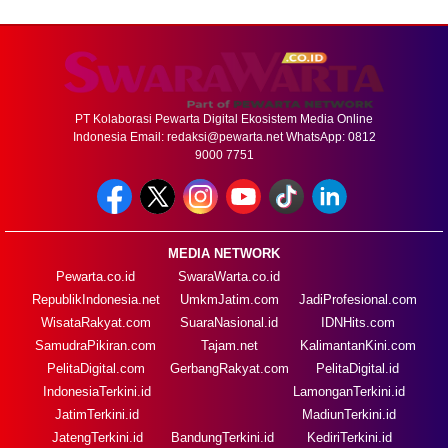
PT Kolaborasi Pewarta Digital Ekosistem Media Online
Indonesia Email:
redaksi@pewarta.net
WhatsApp: 0812
9000 7751
MEDIA NETWORK
Pewarta.co.id
SwaraWarta.co.id
RepublikIndonesia.net
UmkmJatim.com
JadiProfesional.com
WisataRakyat.com
SuaraNasional.id
IDNHits.com
SamudraPikiran.com
Tajam.net
KalimantanKini.com
PelitaDigital.com
GerbangRakyat.com
PelitaDigital.id
IndonesiaTerkini.id
LamonganTerkini.id
JatimTerkini.id
MadiunTerkini.id
JatengTerkini.id
BandungTerkini.id
KediriTerkini.id