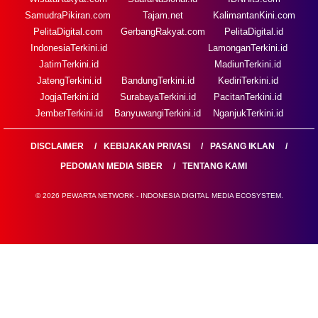
SamudraPikiran.com
Tajam.net
KalimantanKini.com
PelitaDigital.com
GerbangRakyat.com
PelitaDigital.id
IndonesiaTerkini.id
LamonganTerkini.id
JatimTerkini.id
MadiunTerkini.id
JatengTerkini.id
BandungTerkini.id
KediriTerkini.id
JogjaTerkini.id
SurabayaTerkini.id
PacitanTerkini.id
JemberTerkini.id
BanyuwangiTerkini.id
NganjukTerkini.id
DISCLAIMER
KEBIJAKAN PRIVASI
PASANG IKLAN
PEDOMAN MEDIA SIBER
TENTANG KAMI
© 2026 PEWARTA NETWORK - INDONESIA DIGITAL MEDIA ECOSYSTEM.