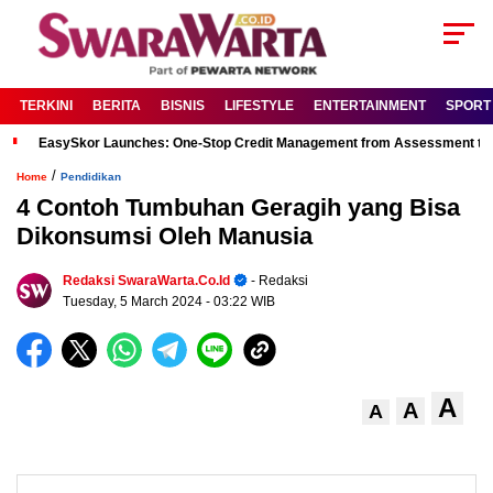
TERKINI
BERITA
BISNIS
LIFESTYLE
ENTERTAINMENT
SPORT
EasySkor Launches: One-Stop Credit Management from Assessment to R
/
Home
Pendidikan
4 Contoh Tumbuhan Geragih yang Bisa
Dikonsumsi Oleh Manusia
Redaksi SwaraWarta.co.id
- Redaksi
Tuesday, 5 March 2024
- 03:22 WIB
A
A
A