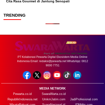
Cita Rasa Gourmet di Jantung Senopati
TRENDING
PT Kolaborasi Pewarta Digital Ekosistem Media Online
Indonesia Email:
redaksi@pewarta.net
WhatsApp: 0812
9000 7751
MEDIA NETWORK
Pewarta.co.id
SwaraWarta.co.id
RepublikIndonesia.net
UmkmJatim.com
JadiProfesional.com
WisataRakyat.com
SuaraNasional.id
IDNHits.com