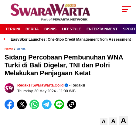
TERKINI
BERITA
BISNIS
LIFESTYLE
ENTERTAINMENT
SPORT
EasySkor Launches: One-Stop Credit Management from Assessment to R
/
Home
Berita
Sidang Percobaan Pembunuhan WNA
Turki di Bali Digelar, TNI dan Polri
Melakukan Penjagaan Ketat
Redaksi SwaraWarta.co.id
- Redaksi
Thursday, 30 May 2024
- 11:00 WIB
A
A
A