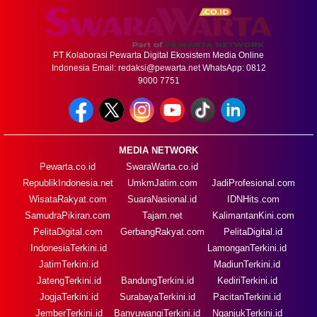
PT Kolaborasi Pewarta Digital Ekosistem Media Online
Indonesia Email:
redaksi@pewarta.net
WhatsApp: 0812
9000 7751
MEDIA NETWORK
Pewarta.co.id
SwaraWarta.co.id
RepublikIndonesia.net
UmkmJatim.com
JadiProfesional.com
WisataRakyat.com
SuaraNasional.id
IDNHits.com
SamudraPikiran.com
Tajam.net
KalimantanKini.com
PelitaDigital.com
GerbangRakyat.com
PelitaDigital.id
IndonesiaTerkini.id
LamonganTerkini.id
JatimTerkini.id
MadiunTerkini.id
JatengTerkini.id
BandungTerkini.id
KediriTerkini.id
JogjaTerkini.id
SurabayaTerkini.id
PacitanTerkini.id
JemberTerkini.id
BanyuwangiTerkini.id
NganjukTerkini.id