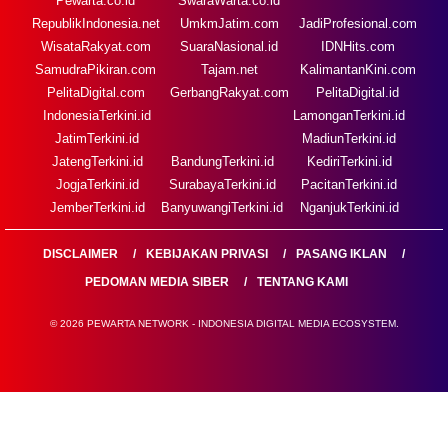
Pewarta.co.id
SwaraWarta.co.id
RepublikIndonesia.net
UmkmJatim.com
JadiProfesional.com
WisataRakyat.com
SuaraNasional.id
IDNHits.com
SamudraPikiran.com
Tajam.net
KalimantanKini.com
PelitaDigital.com
GerbangRakyat.com
PelitaDigital.id
IndonesiaTerkini.id
LamonganTerkini.id
JatimTerkini.id
MadiunTerkini.id
JatengTerkini.id
BandungTerkini.id
KediriTerkini.id
JogjaTerkini.id
SurabayaTerkini.id
PacitanTerkini.id
JemberTerkini.id
BanyuwangiTerkini.id
NganjukTerkini.id
DISCLAIMER
KEBIJAKAN PRIVASI
PASANG IKLAN
PEDOMAN MEDIA SIBER
TENTANG KAMI
© 2026 PEWARTA NETWORK - INDONESIA DIGITAL MEDIA ECOSYSTEM.