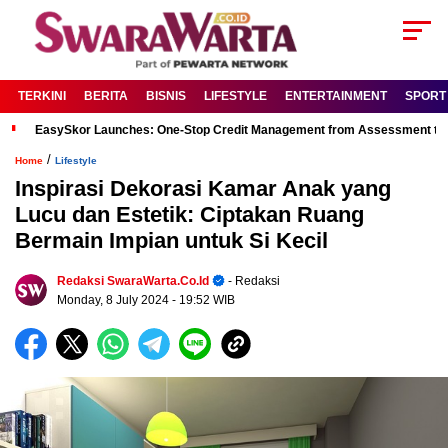
TERKINI
BERITA
BISNIS
LIFESTYLE
ENTERTAINMENT
SPORT
EasySkor Launches: One-Stop Credit Management from Assessment to R
/
Home
Lifestyle
Inspirasi Dekorasi Kamar Anak yang
Lucu dan Estetik: Ciptakan Ruang
Bermain Impian untuk Si Kecil
Redaksi SwaraWarta.co.id
- Redaksi
Monday, 8 July 2024
- 19:52 WIB