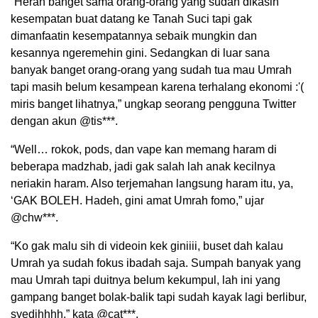
“Heran banget sama orang-orang yang sudah dikasih
kesempatan buat datang ke Tanah Suci tapi gak
dimanfaatin kesempatannya sebaik mungkin dan
kesannya ngeremehin gini. Sedangkan di luar sana
banyak banget orang-orang yang sudah tua mau Umrah
tapi masih belum kesampean karena terhalang ekonomi :'(
miris banget lihatnya,” ungkap seorang pengguna Twitter
dengan akun @tis***.
“Well… rokok, pods, dan vape kan memang haram di
beberapa madzhab, jadi gak salah lah anak kecilnya
neriakin haram. Also terjemahan langsung haram itu, ya,
‘GAK BOLEH. Hadeh, gini amat Umrah fomo,” ujar
@chw***.
“Ko gak malu sih di videoin kek giniiii, buset dah kalau
Umrah ya sudah fokus ibadah saja. Sumpah banyak yang
mau Umrah tapi duitnya belum kekumpul, lah ini yang
gampang banget bolak-balik tapi sudah kayak lagi berlibur,
syedihhhh,” kata @cat***.