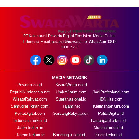
PT Kolaborasi Pewarta Digital Ekosistem Media Online
Indonesia Email:
redaksi@pewarta.net
WhatsApp: 0812
9000 7751
MEDIA NETWORK
Pewarta.co.id
SwaraWarta.co.id
RepublikIndonesia.net
UmkmJatim.com
JadiProfesional.com
WisataRakyat.com
SuaraNasional.id
IDNHits.com
SamudraPikiran.com
Tajam.net
KalimantanKini.com
PelitaDigital.com
GerbangRakyat.com
PelitaDigital.id
IndonesiaTerkini.id
LamonganTerkini.id
JatimTerkini.id
MadiunTerkini.id
JatengTerkini.id
BandungTerkini.id
KediriTerkini.id