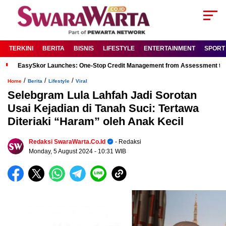
TERKINI
BERITA
BISNIS
LIFESTYLE
ENTERTAINMENT
SPORT
EasySkor Launches: One-Stop Credit Management from Assessment to R
/
/
/
Home
Berita
Lifestyle
Viral
Selebgram Lula Lahfah Jadi Sorotan
Usai Kejadian di Tanah Suci: Tertawa
Diteriaki “Haram” oleh Anak Kecil
Redaksi SwaraWarta.co.id
- Redaksi
Monday, 5 August 2024
- 10:31 WIB