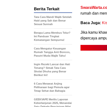
SwaraWarta.co
Berita Terkait
rumah dan menc
Tata Cara Mandi Wajib Setelah
Haid yang Sah dan Benar
Baca Juga:
Ki
Sesuai Sunnah
Jika kamu khawa
Berapa Lama Merebus Telur?
Ini Panduan Tingkat
dipercaya amp
Kematangan Sempurna!
Cara Mengatur Keuangan
Rumah Tangga Anti Boncos,
Pasutri Muda Wajib Tahu!
Ingin Rezeki Lancar dan Hati
Tenang? Simak Tata Cara
Sholat Dhuha yang Benar
Berikut Ini!
6 Cara Merawat Anjing
Peliharaan bagi Pemula agar
Tetap Sehat dan Bahagia
GEEKVAPE Merilis Laporan
Keberlanjutan 2025, Menandai
Satu Dekade Penciptaan Nilai