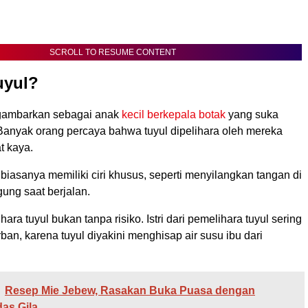
SCROLL TO RESUME CONTENT
uyul?
igambarkan sebagai anak
kecil berkepala botak
yang suka
Banyak orang percaya bahwa tuyul dipelihara oleh mereka
t kaya.
iasanya memiliki ciri khusus, seperti menyilangkan tangan di
ung saat berjalan.
ra tuyul bukan tanpa risiko. Istri dari pemelihara tuyul sering
rban, karena tuyul diyakini menghisap air susu ibu dari
Resep Mie Jebew, Rasakan Buka Puasa dengan
as Gila