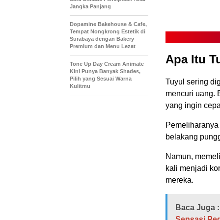
Jangka Panjang
Dopamine Bakehouse & Cafe,
Tempat Nongkrong Estetik di
Surabaya dengan Bakery
Premium dan Menu Lezat
Apa Itu T
Tone Up Day Cream Animate
Kini Punya Banyak Shades,
Pilih yang Sesuai Warna
Tuyul sering d
Kulitmu
mencuri uang. 
yang ingin cepa
Pemeliharanya b
belakang pungg
Namun, memeliha
kali menjadi ko
mereka.
Baca Juga :
Sensasi Ped