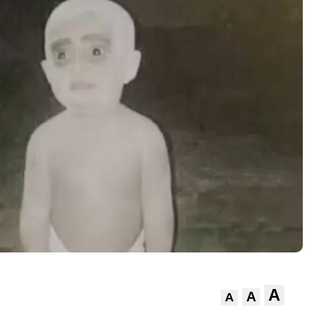
A
A
A