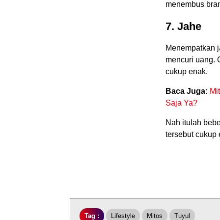
menembus bran
7. Jahe
Menempatkan ja
mencuri uang. C
cukup enak.
Baca Juga:
Mi
Saja Ya?
Nah itulah beb
tersebut cukup 
Tag :
Lifestyle
Mitos
Tuyul