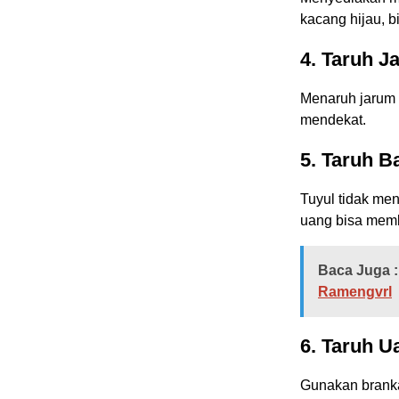
kacang hijau, b
4. Taruh 
Menaruh jarum 
mendekat.
5. Taruh 
Tuyul tidak me
uang bisa memb
Baca Juga :
Ramengvrl
6. Taruh 
Gunakan branka