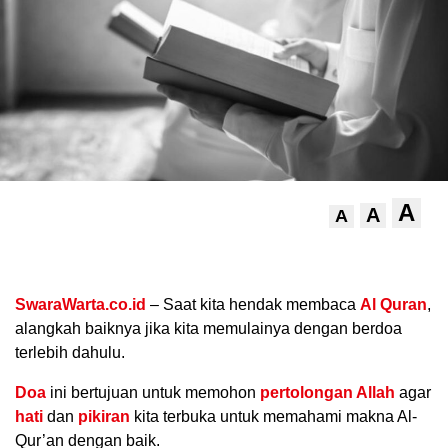
A
A
A
.
SwaraWarta.co.id
– Saat kita hendak membaca
Al Quran
,
alangkah baiknya jika kita memulainya dengan berdoa
terlebih dahulu.
Doa
ini bertujuan untuk memohon
pertolongan Allah
agar
hati
dan
pikiran
kita terbuka untuk memahami makna Al-
Qur’an dengan baik.