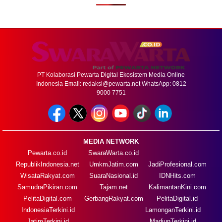
PT Kolaborasi Pewarta Digital Ekosistem Media Online
Indonesia Email:
redaksi@pewarta.net
WhatsApp: 0812
9000 7751
MEDIA NETWORK
Pewarta.co.id
SwaraWarta.co.id
RepublikIndonesia.net
UmkmJatim.com
JadiProfesional.com
WisataRakyat.com
SuaraNasional.id
IDNHits.com
SamudraPikiran.com
Tajam.net
KalimantanKini.com
PelitaDigital.com
GerbangRakyat.com
PelitaDigital.id
IndonesiaTerkini.id
LamonganTerkini.id
JatimTerkini.id
MadiunTerkini.id