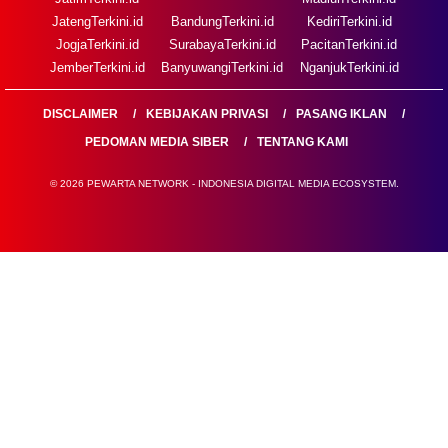
JatengTerkini.id
BandungTerkini.id
KediriTerkini.id
JogjaTerkini.id
SurabayaTerkini.id
PacitanTerkini.id
JemberTerkini.id
BanyuwangiTerkini.id
NganjukTerkini.id
DISCLAIMER
KEBIJAKAN PRIVASI
PASANG IKLAN
PEDOMAN MEDIA SIBER
TENTANG KAMI
© 2026 PEWARTA NETWORK - INDONESIA DIGITAL MEDIA ECOSYSTEM.