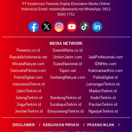
PT Kolaborasi Pewarta Digital Ekosistem Media Online
Indonesia Email:
redaksi@pewarta.net
WhatsApp: 0812
9000 7751
MEDIA NETWORK
Pewarta.co.id
SwaraWarta.co.id
RepublikIndonesia.net
UmkmJatim.com
JadiProfesional.com
WisataRakyat.com
SuaraNasional.id
IDNHits.com
SamudraPikiran.com
Tajam.net
KalimantanKini.com
PelitaDigital.com
GerbangRakyat.com
PelitaDigital.id
IndonesiaTerkini.id
LamonganTerkini.id
JatimTerkini.id
MadiunTerkini.id
JatengTerkini.id
BandungTerkini.id
KediriTerkini.id
JogjaTerkini.id
SurabayaTerkini.id
PacitanTerkini.id
JemberTerkini.id
BanyuwangiTerkini.id
NganjukTerkini.id
DISCLAIMER
KEBIJAKAN PRIVASI
PASANG IKLAN