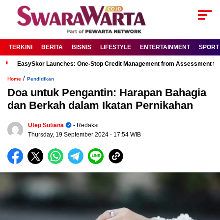
TERKINI
BERITA
BISNIS
LIFESTYLE
ENTERTAINMENT
SPORT
EasySkor Launches: One-Stop Credit Management from Assessment to R
/
Home
Pendidikan
Doa untuk Pengantin: Harapan Bahagia
dan Berkah dalam Ikatan Pernikahan
Utep Sutiana
- Redaksi
Thursday, 19 September 2024
- 17:54 WIB