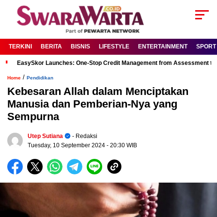
TERKINI
BERITA
BISNIS
LIFESTYLE
ENTERTAINMENT
SPORT
EasySkor Launches: One-Stop Credit Management from Assessment to R
/
Home
Pendidikan
Kebesaran Allah dalam Menciptakan
Manusia dan Pemberian-Nya yang
Sempurna
Utep Sutiana
- Redaksi
Tuesday, 10 September 2024
- 20:30 WIB