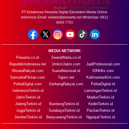
PT Kolaborasi Pewarta Digital Ekosistem Media Online
Indonesia Email:
redaksi@pewarta.net
WhatsApp: 0812
9000 7751
MEDIA NETWORK
Pewarta.co.id
SwaraWarta.co.id
RepublikIndonesia.net
UmkmJatim.com
JadiProfesional.com
WisataRakyat.com
SuaraNasional.id
IDNHits.com
SamudraPikiran.com
Tajam.net
KalimantanKini.com
PelitaDigital.com
GerbangRakyat.com
PelitaDigital.id
IndonesiaTerkini.id
LamonganTerkini.id
JatimTerkini.id
MadiunTerkini.id
JatengTerkini.id
BandungTerkini.id
KediriTerkini.id
JogjaTerkini.id
SurabayaTerkini.id
PacitanTerkini.id
JemberTerkini.id
BanyuwangiTerkini.id
NganjukTerkini.id