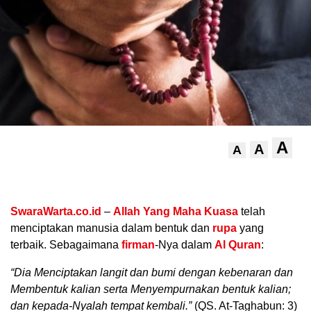
A
A
A
.
SwaraWarta.co.id
–
Allah
Yang Maha Kuasa
telah
menciptakan manusia dalam bentuk dan
rupa
yang
terbaik. Sebagaimana
firman
-Nya dalam
Al Quran
:
“Dia Menciptakan langit dan bumi dengan kebenaran dan
Membentuk kalian serta Menyempurnakan bentuk kalian;
dan kepada-Nyalah tempat kembali.”
(QS. At-Taghabun: 3)