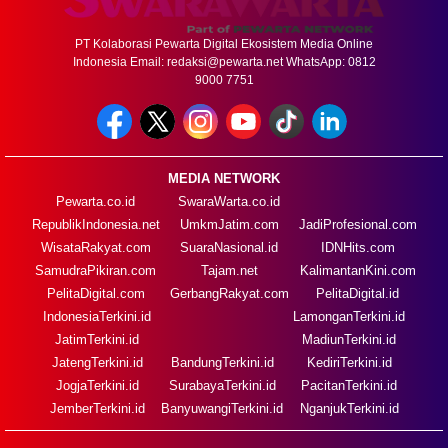
PT Kolaborasi Pewarta Digital Ekosistem Media Online
Indonesia Email:
redaksi@pewarta.net
WhatsApp: 0812
9000 7751
MEDIA NETWORK
Pewarta.co.id
SwaraWarta.co.id
RepublikIndonesia.net
UmkmJatim.com
JadiProfesional.com
WisataRakyat.com
SuaraNasional.id
IDNHits.com
SamudraPikiran.com
Tajam.net
KalimantanKini.com
PelitaDigital.com
GerbangRakyat.com
PelitaDigital.id
IndonesiaTerkini.id
LamonganTerkini.id
JatimTerkini.id
MadiunTerkini.id
JatengTerkini.id
BandungTerkini.id
KediriTerkini.id
JogjaTerkini.id
SurabayaTerkini.id
PacitanTerkini.id
JemberTerkini.id
BanyuwangiTerkini.id
NganjukTerkini.id