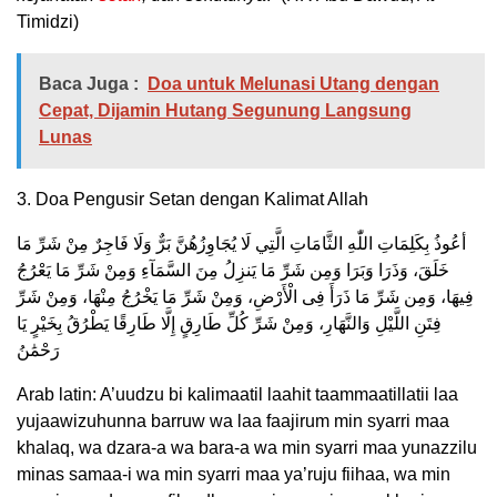
Timidzi)
Baca Juga :
Doa untuk Melunasi Utang dengan
Cepat, Dijamin Hutang Segunung Langsung
Lunas
3. Doa Pengusir Setan dengan Kalimat Allah
أعُوذُ بِكَلِمَاتِ اللّٰهِ الثَّامَاتِ الَّتِي لَا يُجَاوِزُهُنَّ بَرٌّ وَلَا فَاجِرٌ مِنْ شَرِّ مَا
خَلَقَ، وَذَرَا وَبَرَا وَمِن شَرِّ مَا يَنزِلُ مِنَ السَّمَآءِ وَمِنْ شَرِّ مَا يَعْرُجُ
فِيهَا، وَمِن شَرِّ مَا ذَرَأَ فِى الْأَرْضِ، وَمِنْ شَرِّ مَا يَخْرُجُ مِنْهَا، وَمِنْ شَرِّ
فِتَنِ اللَّيْلِ وَالنَّهَارِ، وَمِنْ شَرِّ كُلِّ طَارِقٍ إِلَّا طَارِقًا يَطْرُقُ بِخَيْرٍ يَا
رَحْمَٰنُ
Arab latin: A’uudzu bi kalimaatil laahit taammaatillatii laa
yujaawizuhunna barruw wa laa faajirum min syarri maa
khalaq, wa dzara-a wa bara-a wa min syarri maa yunazzilu
minas samaa-i wa min syarri maa ya’ruju fiihaa, wa min