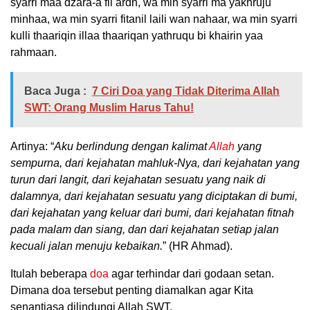
syarri maa dzara-a fil ardh, wa min syarri ma yakhruju
minhaa, wa min syarri fitanil laili wan nahaar, wa min syarri
kulli thaariqin illaa thaariqan yathruqu bi khairin yaa
rahmaan.
Baca Juga :
7 Ciri Doa yang Tidak Diterima Allah
SWT: Orang Muslim Harus Tahu!
Artinya: “
Aku berlindung dengan kalimat
Allah
yang
sempurna, dari kejahatan mahluk-Nya, dari kejahatan yang
turun dari langit, dari kejahatan sesuatu yang naik di
dalamnya, dari kejahatan sesuatu yang diciptakan di bumi,
dari kejahatan yang keluar dari bumi, dari kejahatan fitnah
pada malam dan siang, dan dari kejahatan setiap jalan
kecuali jalan menuju kebaikan.
” (HR Ahmad).
Itulah beberapa
doa
agar terhindar dari godaan setan.
Dimana doa tersebut penting diamalkan agar Kita
senantiasa dilindungi Allah SWT.