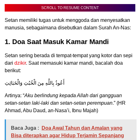
SCROLL TO RESUME CONTENT
Setan memiliki tugas untuk menggoda dan menyesatkan
manusia, sebagaimana disebutkan dalam Surah An-Nas:
1. Doa Saat Masuk Kamar Mandi
Setan sering berada di tempat-tempat yang kotor dan sepi
dari
dzikir
. Saat memasuki kamar mandi, bacalah doa
berikut:
أَعُوذُ بِاللَّهِ مِنَ الْخُبُثِ وَالْخَبَائِثِ
Artinya: “
Aku berlindung kepada Allah dari gangguan
setan-setan laki-laki dan setan-setan perempuan
.” (HR
Ahmad, Abu Daud, an-Nasa’i, Ibnu Majah)
Baca Juga :
Doa Awal Tahun dan Amalan yang
Bisa diterapkan agar Hidup Terjamin Sepanjang