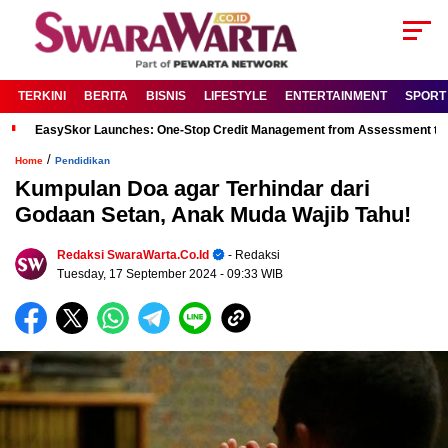
TERKINI
BERITA
BISNIS
LIFESTYLE
ENTERTAINMENT
SPORT
EasySkor Launches: One-Stop Credit Management from Assessment to R
/
Home
Pendidikan
Kumpulan Doa agar Terhindar dari
Godaan Setan, Anak Muda Wajib Tahu!
Redaksi SwaraWarta.co.id
- Redaksi
Tuesday, 17 September 2024
- 09:33 WIB