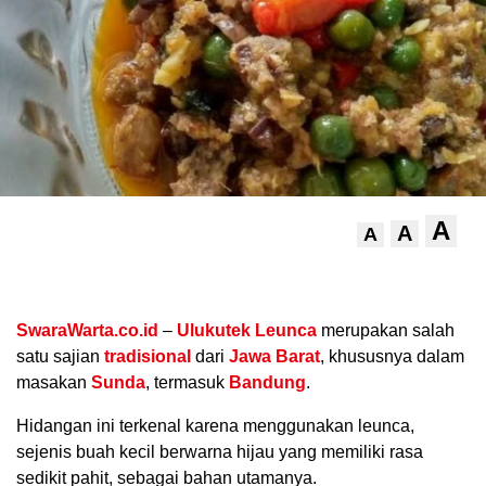
A
A
A
.
SwaraWarta.co.id
–
Ulukutek Leunca
merupakan salah
satu sajian
tradisional
dari
Jawa Barat
, khususnya dalam
masakan
Sunda
, termasuk
Bandung
.
Hidangan ini terkenal karena menggunakan leunca,
sejenis buah kecil berwarna hijau yang memiliki rasa
sedikit pahit, sebagai bahan utamanya.