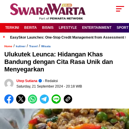
TERKINI
BERITA
BISNIS
LIFESTYLE
ENTERTAINMENT
SPORT
EasySkor Launches: One-Stop Credit Management from Assessment to R
/
/
/
Home
kuliner
Travel
Wisata
Ulukutek Leunca: Hidangan Khas
Bandung dengan Cita Rasa Unik dan
Menyegarkan
Utep Sutiana
- Redaksi
Saturday, 21 September 2024
- 20:18 WIB