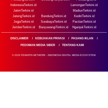
IndonesiaTerkini.id
LamonganTerkini.id
JatimTerkini.id
MadiunTerkini.id
JatengTerkini.id
BandungTerkini.id
KediriTerkini.id
JogjaTerkini.id
SurabayaTerkini.id
PacitanTerkini.id
JemberTerkini.id
BanyuwangiTerkini.id
NganjukTerkini.id
DISCLAIMER
KEBIJAKAN PRIVASI
PASANG IKLAN
PEDOMAN MEDIA SIBER
TENTANG KAMI
© 2026 PEWARTA NETWORK - INDONESIA DIGITAL MEDIA ECOSYSTEM.