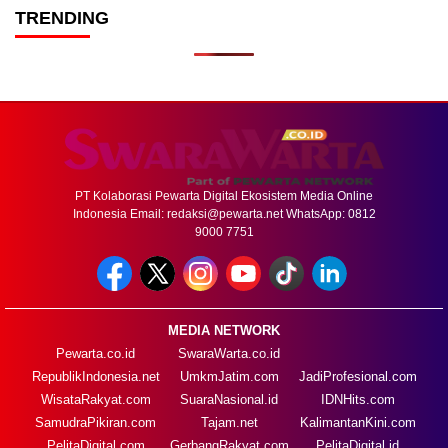
TRENDING
PT Kolaborasi Pewarta Digital Ekosistem Media Online
Indonesia Email:
redaksi@pewarta.net
WhatsApp: 0812
9000 7751
MEDIA NETWORK
Pewarta.co.id
SwaraWarta.co.id
RepublikIndonesia.net
UmkmJatim.com
JadiProfesional.com
WisataRakyat.com
SuaraNasional.id
IDNHits.com
SamudraPikiran.com
Tajam.net
KalimantanKini.com
PelitaDigital.com
GerbangRakyat.com
PelitaDigital.id