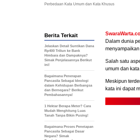
Perbedaan Kata Umum dan Kata Khusus
SwaraWarta.co
Berita Terkait
Dalam dunia pen
Jelaskan Detail Suntikan Dana
menyampaikan p
Rp400 Triliun ke Bank
Himbara dan Dampaknya?
Simak Penjelasannya Berikut
Salah satu asp
ini!
umum dan kata
Bagaimana Penerapan
Meskipun terde
Pancasila Sebagai Ideologi
dalam Kehidupan Berbangsa
kata ini dapat 
dan Bernegara? Berikut
Pembahasannya!
1 Hektar Berapa Meter? Cara
Mudah Menghitung Luas
Tanah Tanpa Bikin Pusing!
Bagaimana Proses Penetapan
Pancasila Sebagai Dasar
Negara? Simak