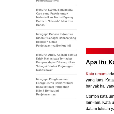
Pembahasannya!
Menurut Kamu, Bagaimana
Cara yang Praktis untuk
Melestarikan Tradisi Egrang
Batok di Sekolah? Mari Kita
Bahas!
Mengapa Bahasa Indonesia
Disebut Sebagai Bahasa yang
Egaliter? Simak
Penjelasannya Berikut Ini!
Menurut Anda, Apakah Semua
Kritik Mahasiswa Terhadap
Apa itu 
Kampus dapat Dikategorikan
Sebagai Bentuk Perjuangan
Mahasiswa?
Kata umum
ada
Mengapa Penghematan
yang luas. Kata
Energi Listrik Berkontribusi
banyak hal yan
pada Mitigasi Perubahan
Iklim? Berikut Ini
Penjelasannya!
Contoh kata umu
lain-lain. Kat
dalam tulisan y