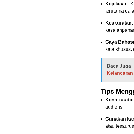
Kejelasan:
Ka
terutama dala
Keakuratan:
kesalahpaham
Gaya Bahas
kata khusus, 
Baca Juga :
Kelancaran
Tips Meng
Kenali audie
audiens.
Gunakan ka
atau tesaurus