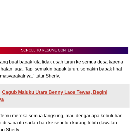
SCROLL TO RESUME CONTENT
ang buat bapak kita tidak usah turun ke semua desa karena
hatan juga. Tapi semakin bapak turun, semakin bapak lihat
asyarakatnya,” tutur Sherly.
Cagub Maluku Utara Benny Laos Tewas, Begini
ya
rtemu mereka semua langsung, mau dengar apa kebutuhan
di sana itu sudah hari ke sepuluh kurang lebih (lawatan
ap Sherly.