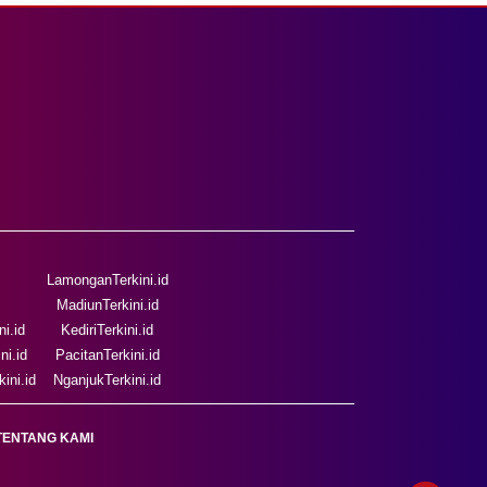
LamonganTerkini.id
MadiunTerkini.id
i.id
KediriTerkini.id
ni.id
PacitanTerkini.id
ini.id
NganjukTerkini.id
TENTANG KAMI