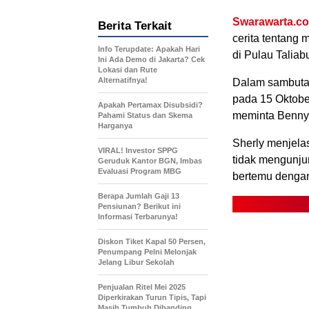
Swarawarta.co
Berita Terkait
cerita tentang
Info Terupdate: Apakah Hari
di Pulau Taliab
Ini Ada Demo di Jakarta? Cek
Lokasi dan Rute
Alternatifnya!
Dalam sambutan
pada 15 Oktobe
Apakah Pertamax Disubsidi?
meminta Benny 
Pahami Status dan Skema
Harganya
Sherly menjel
VIRAL! Investor SPPG
tidak mengunju
Geruduk Kantor BGN, Imbas
Evaluasi Program MBG
bertemu dengan
Berapa Jumlah Gaji 13
Pensiunan? Berikut ini
Informasi Terbarunya!
Diskon Tiket Kapal 50 Persen,
Penumpang Pelni Melonjak
Jelang Libur Sekolah
Penjualan Ritel Mei 2025
Diperkirakan Turun Tipis, Tapi
Masih Tumbuh Dibanding