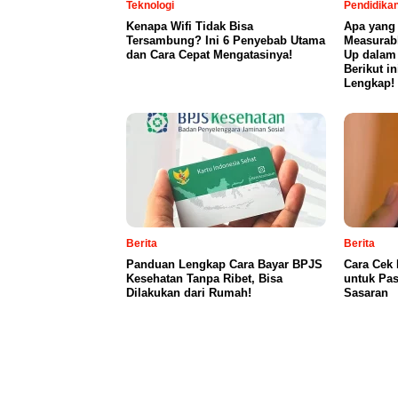
Teknologi
Pendidika
Kenapa Wifi Tidak Bisa
Apa yang
Tersambung? Ini 6 Penyebab Utama
Measurab
dan Cara Cepat Mengatasinya!
Up dalam
Berikut i
Lengkap!
Berita
Berita
Panduan Lengkap Cara Bayar BPJS
Cara Cek 
Kesehatan Tanpa Ribet, Bisa
untuk Pas
Dilakukan dari Rumah!
Sasaran