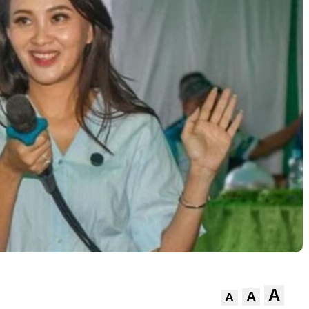
A
A
A