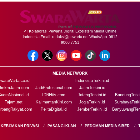
PT Kolaborasi Pewarta Digital Ekosistem Media Online
Indonesia Email:
redaksi@pewarta.net
WhatsApp: 0812
9000 7751
MEDIA NETWORK
waraWarta.co.id
IndonesiaTerkini.id
UmkmJatim.com
JadiProfesional.com
JatimTerkini.id
SuaraNasional.id
IDNHits.com
JatengTerkini.id
BandungTerkin
Tajam.net
KalimantanKini.com
JogjaTerkini.id
SurabayaTerki
rbangRakyat.com
PelitaDigital.id
JemberTerkini.id
BanyuwangiTerk
KEBIJAKAN PRIVASI
PASANG IKLAN
PEDOMAN MEDIA SIBER