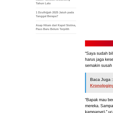
Tahun Lalu
1 Dzulhijjah 2025 Jatuh pada
Tanggal Berapa?
Asap Hitam dari Kapel Sistina,
Paus Baru Belum Terpilih
“Saya sudah bil
harus jaga kese
semakin susah m
Baca Juga :
Kronologin
“Bapak mau be
mereka. Sampai 
kampanye),” uc