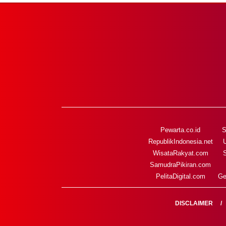
Pewarta.co.id
S
RepublikIndonesia.net
WisataRakyat.com
SamudraPikiran.com
PelitaDigital.com
Ge
DISCLAIMER