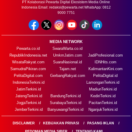
PT Kolaborasi Pewarta Digital Ekosistem Media Online
Indonesia Email:
redaksi@pewarta.net
WhatsApp: 0812
9000 7751
MEDIA NETWORK
Pewarta.co.id
SwaraWarta.co.id
RepublikIndonesia.net
UmkmJatim.com
JadiProfesional.com
WisataRakyat.com
SuaraNasional.id
IDNHits.com
SamudraPikiran.com
Tajam.net
KalimantanKini.com
PelitaDigital.com
GerbangRakyat.com
PelitaDigital.id
IndonesiaTerkini.id
LamonganTerkini.id
JatimTerkini.id
MadiunTerkini.id
JatengTerkini.id
BandungTerkini.id
KediriTerkini.id
JogjaTerkini.id
SurabayaTerkini.id
PacitanTerkini.id
JemberTerkini.id
BanyuwangiTerkini.id
NganjukTerkini.id
DISCLAIMER
KEBIJAKAN PRIVASI
PASANG IKLAN
PEDOMAN MEDIA SIBER
TENTANG KAMI