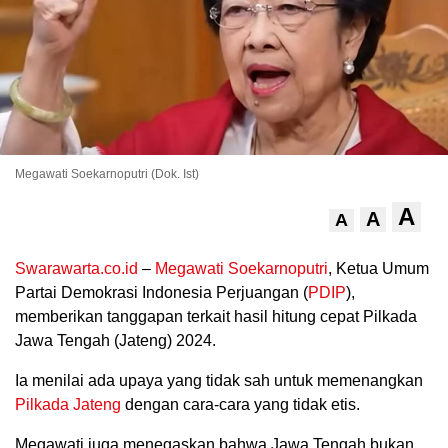
Megawati Soekarnoputri (Dok. Ist)
A
A
A
.
Swarawarta.co.id
–
Megawati Soekarnoputri
, Ketua Umum
Partai Demokrasi Indonesia Perjuangan (
PDIP
),
memberikan tanggapan terkait hasil hitung cepat Pilkada
Jawa Tengah (Jateng) 2024.
Ia menilai ada upaya yang tidak sah untuk memenangkan
Pilkada Jateng
dengan cara-cara yang tidak etis.
Megawati juga menegaskan bahwa Jawa Tengah bukan