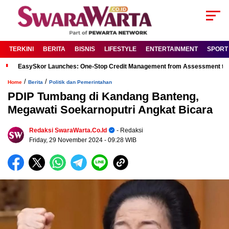
TERKINI
BERITA
BISNIS
LIFESTYLE
ENTERTAINMENT
SPORT
EasySkor Launches: One-Stop Credit Management from Assessment to R
/
/
Home
Berita
Politik dan Pemerintahan
PDIP Tumbang di Kandang Banteng,
Megawati Soekarnoputri Angkat Bicara
Redaksi SwaraWarta.co.id
- Redaksi
Friday, 29 November 2024
- 09:28 WIB