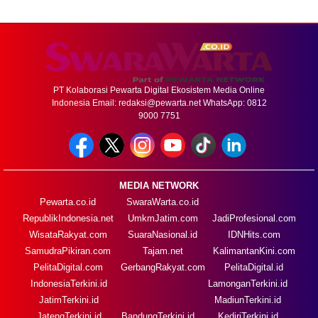
PT Kolaborasi Pewarta Digital Ekosistem Media Online
Indonesia Email:
redaksi@pewarta.net
WhatsApp: 0812
9000 7751
MEDIA NETWORK
Pewarta.co.id
SwaraWarta.co.id
RepublikIndonesia.net
UmkmJatim.com
JadiProfesional.com
WisataRakyat.com
SuaraNasional.id
IDNHits.com
SamudraPikiran.com
Tajam.net
KalimantanKini.com
PelitaDigital.com
GerbangRakyat.com
PelitaDigital.id
IndonesiaTerkini.id
LamonganTerkini.id
JatimTerkini.id
MadiunTerkini.id
JatengTerkini.id
BandungTerkini.id
KediriTerkini.id