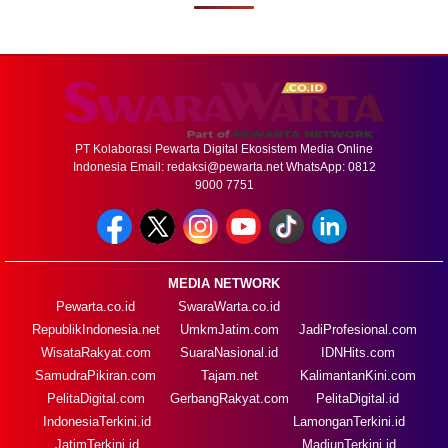
PT Kolaborasi Pewarta Digital Ekosistem Media Online
Indonesia Email:
redaksi@pewarta.net
WhatsApp: 0812
9000 7751
MEDIA NETWORK
Pewarta.co.id
SwaraWarta.co.id
RepublikIndonesia.net
UmkmJatim.com
JadiProfesional.com
WisataRakyat.com
SuaraNasional.id
IDNHits.com
SamudraPikiran.com
Tajam.net
KalimantanKini.com
PelitaDigital.com
GerbangRakyat.com
PelitaDigital.id
IndonesiaTerkini.id
LamonganTerkini.id
JatimTerkini.id
MadiunTerkini.id