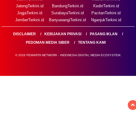
JatengTerkini.id
BandungTerkini.id
KediriTerkini.id
JogjaTerkini.id
SurabayaTerkini.id
PacitanTerkini.id
JemberTerkini.id
BanyuwangiTerkini.id
NganjukTerkini.id
DISCLAIMER
KEBIJAKAN PRIVASI
PASANG IKLAN
PEDOMAN MEDIA SIBER
TENTANG KAMI
© 2026 PEWARTA NETWORK - INDONESIA DIGITAL MEDIA ECOSYSTEM.