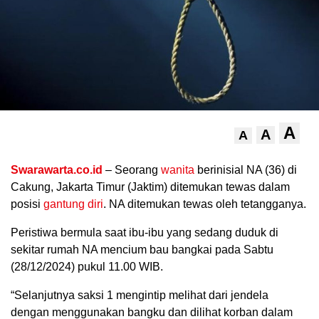
A
A
A
.
Swarawarta.co.id
– Seorang
wanita
berinisial NA (36) di
Cakung, Jakarta Timur (Jaktim) ditemukan tewas dalam
posisi
gantung diri
. NA ditemukan tewas oleh tetangganya.
Peristiwa bermula saat ibu-ibu yang sedang duduk di
sekitar rumah NA mencium bau bangkai pada Sabtu
(28/12/2024) pukul 11.00 WIB.
“Selanjutnya saksi 1 mengintip melihat dari jendela
dengan menggunakan bangku dan dilihat korban dalam