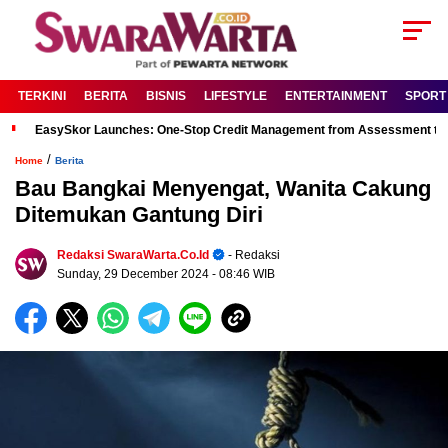
TERKINI
BERITA
BISNIS
LIFESTYLE
ENTERTAINMENT
SPORT
EasySkor Launches: One-Stop Credit Management from Assessment to R
/
Home
Berita
Bau Bangkai Menyengat, Wanita Cakung
Ditemukan Gantung Diri
Redaksi SwaraWarta.co.id
- Redaksi
Sunday, 29 December 2024
- 08:46 WIB