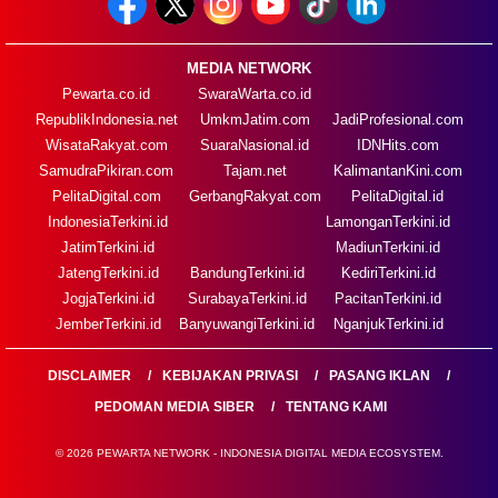
MEDIA NETWORK
Pewarta.co.id
SwaraWarta.co.id
RepublikIndonesia.net
UmkmJatim.com
JadiProfesional.com
WisataRakyat.com
SuaraNasional.id
IDNHits.com
SamudraPikiran.com
Tajam.net
KalimantanKini.com
PelitaDigital.com
GerbangRakyat.com
PelitaDigital.id
IndonesiaTerkini.id
LamonganTerkini.id
JatimTerkini.id
MadiunTerkini.id
JatengTerkini.id
BandungTerkini.id
KediriTerkini.id
JogjaTerkini.id
SurabayaTerkini.id
PacitanTerkini.id
JemberTerkini.id
BanyuwangiTerkini.id
NganjukTerkini.id
DISCLAIMER
KEBIJAKAN PRIVASI
PASANG IKLAN
PEDOMAN MEDIA SIBER
TENTANG KAMI
© 2026 PEWARTA NETWORK - INDONESIA DIGITAL MEDIA ECOSYSTEM.