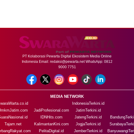
PT Kolaborasi Pewarta Digital Ekosistem Media Online
Indonesia Email:
redaksi@pewarta.net
WhatsApp: 0812
9000 7751
MEDIA NETWORK
waraWarta.co.id
IndonesiaTerkini.id
UmkmJatim.com
JadiProfesional.com
JatimTerkini.id
SuaraNasional.id
IDNHits.com
JatengTerkini.id
BandungTerkin
Tajam.net
KalimantanKini.com
JogjaTerkini.id
SurabayaTerki
rbangRakyat.com
PelitaDigital.id
JemberTerkini.id
BanyuwangiTerk