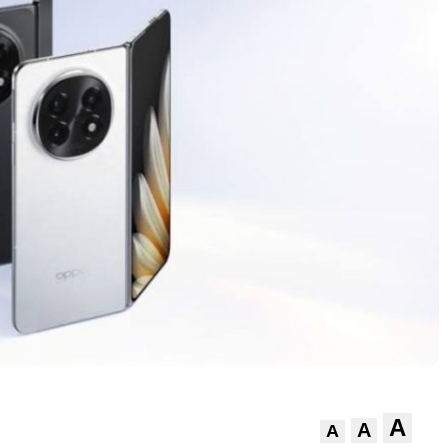
A
A
A