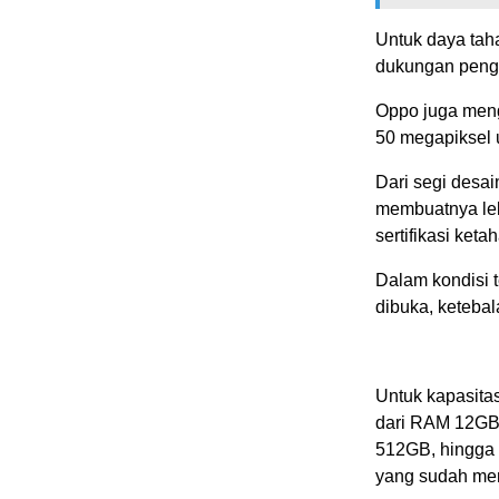
Untuk daya taha
dukungan pengi
Oppo juga meng
50 megapiksel u
Dari segi desai
membuatnya lebi
sertifikasi ket
Dalam kondisi t
dibuka, keteba
Untuk kapasita
dari RAM 12GB
512GB, hingga 
yang sudah mend