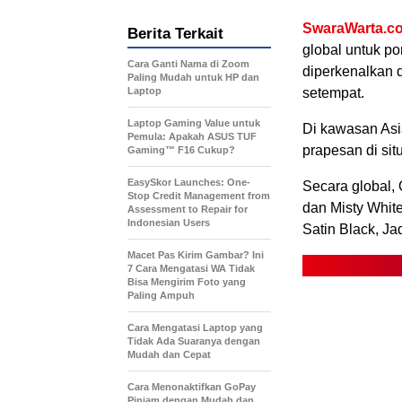
SwaraWarta.co
Berita Terkait
global untuk po
Cara Ganti Nama di Zoom
diperkenalkan 
Paling Mudah untuk HP dan
Laptop
setempat.
Laptop Gaming Value untuk
Di kawasan Asi
Pemula: Apakah ASUS TUF
prapesan di si
Gaming™ F16 Cukup?
EasySkor Launches: One-
Secara global,
Stop Credit Management from
dan Misty Whit
Assessment to Repair for
Indonesian Users
Satin Black, Ja
Macet Pas Kirim Gambar? Ini
7 Cara Mengatasi WA Tidak
Bisa Mengirim Foto yang
Paling Ampuh
Cara Mengatasi Laptop yang
Tidak Ada Suaranya dengan
Mudah dan Cepat
Cara Menonaktifkan GoPay
Pinjam dengan Mudah dan