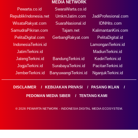
MEDIA NETWORK
Pewarta.co.id
SwaraWarta.co.id
RepublikIndonesia.net
UmkmJatim.com
JadiProfesional.com
WisataRakyat.com
SuaraNasional.id
IDNHits.com
SamudraPikiran.com
Tajam.net
KalimantanKini.com
PelitaDigital.com
GerbangRakyat.com
PelitaDigital.id
IndonesiaTerkini.id
LamonganTerkini.id
JatimTerkini.id
MadiunTerkini.id
JatengTerkini.id
BandungTerkini.id
KediriTerkini.id
JogjaTerkini.id
SurabayaTerkini.id
PacitanTerkini.id
JemberTerkini.id
BanyuwangiTerkini.id
NganjukTerkini.id
DISCLAIMER
KEBIJAKAN PRIVASI
PASANG IKLAN
PEDOMAN MEDIA SIBER
TENTANG KAMI
© 2026 PEWARTA NETWORK - INDONESIA DIGITAL MEDIA ECOSYSTEM.