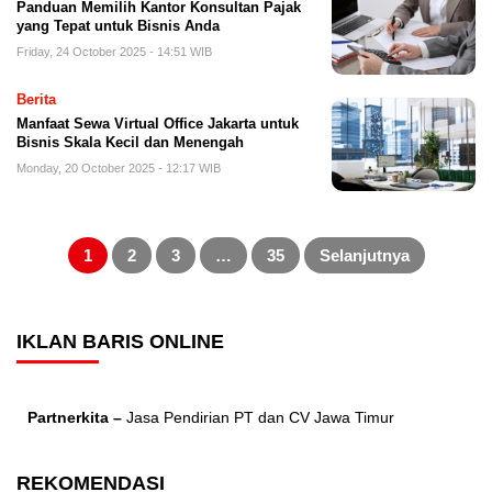
Panduan Memilih Kantor Konsultan Pajak
yang Tepat untuk Bisnis Anda
Friday, 24 October 2025 - 14:51 WIB
Berita
Manfaat Sewa Virtual Office Jakarta untuk
Bisnis Skala Kecil dan Menengah
Monday, 20 October 2025 - 12:17 WIB
Posts
pagination
1
2
3
…
35
Selanjutnya
IKLAN BARIS ONLINE
Partnerkita –
Jasa Pendirian PT dan CV Jawa Timur
REKOMENDASI