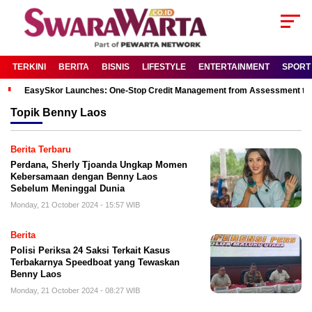
TERKINI
BERITA
BISNIS
LIFESTYLE
ENTERTAINMENT
SPORT
EasySkor Launches: One-Stop Credit Management from Assessment to R
Topik
Benny Laos
Berita Terbaru
Perdana, Sherly Tjoanda Ungkap Momen
Kebersamaan dengan Benny Laos
Sebelum Meninggal Dunia
Monday, 21 October 2024 - 15:57 WIB
Berita
Polisi Periksa 24 Saksi Terkait Kasus
Terbakarnya Speedboat yang Tewaskan
Benny Laos
Monday, 21 October 2024 - 08:27 WIB