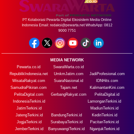
PT Kolaborasi Pewarta Digital Ekosistem Media Online
Indonesia Email:
redaksi@pewarta.net
WhatsApp: 0812
9000 7751
MEDIA NETWORK
Pewarta.co.id
SwaraWarta.co.id
RepublikIndonesia.net
UmkmJatim.com
JadiProfesional.com
WisataRakyat.com
SuaraNasional.id
IDNHits.com
SamudraPikiran.com
Tajam.net
KalimantanKini.com
PelitaDigital.com
GerbangRakyat.com
PelitaDigital.id
IndonesiaTerkini.id
LamonganTerkini.id
JatimTerkini.id
MadiunTerkini.id
JatengTerkini.id
BandungTerkini.id
KediriTerkini.id
JogjaTerkini.id
SurabayaTerkini.id
PacitanTerkini.id
JemberTerkini.id
BanyuwangiTerkini.id
NganjukTerkini.id