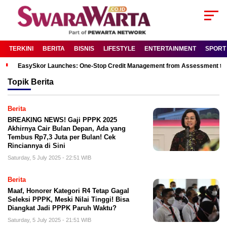
TERKINI
BERITA
BISNIS
LIFESTYLE
ENTERTAINMENT
SPORT
EasySkor Launches: One-Stop Credit Management from Assessment to R
Topik
Berita
Berita
BREAKING NEWS! Gaji PPPK 2025
Akhirnya Cair Bulan Depan, Ada yang
Tembus Rp7,3 Juta per Bulan! Cek
Rinciannya di Sini
Saturday, 5 July 2025 - 22:51 WIB
Berita
Maaf, Honorer Kategori R4 Tetap Gagal
Seleksi PPPK, Meski Nilai Tinggi! Bisa
Diangkat Jadi PPPK Paruh Waktu?
Saturday, 5 July 2025 - 21:51 WIB