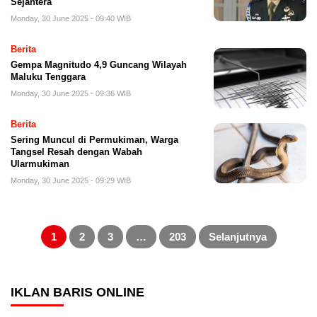
Sejahtera
Monday, 30 June 2025 - 09:40 WIB
Berita
Gempa Magnitudo 4,9 Guncang Wilayah
Maluku Tenggara
Monday, 30 June 2025 - 09:36 WIB
Berita
Sering Muncul di Permukiman, Warga
Tangsel Resah dengan Wabah
Ularmukiman
Monday, 30 June 2025 - 09:29 WIB
Posts
pagination
1
2
3
…
203
Selanjutnya
IKLAN BARIS ONLINE