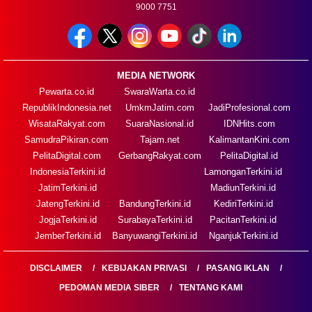
9000 7751
MEDIA NETWORK
Pewarta.co.id
SwaraWarta.co.id
RepublikIndonesia.net
UmkmJatim.com
JadiProfesional.com
WisataRakyat.com
SuaraNasional.id
IDNHits.com
SamudraPikiran.com
Tajam.net
KalimantanKini.com
PelitaDigital.com
GerbangRakyat.com
PelitaDigital.id
IndonesiaTerkini.id
LamonganTerkini.id
JatimTerkini.id
MadiunTerkini.id
JatengTerkini.id
BandungTerkini.id
KediriTerkini.id
JogjaTerkini.id
SurabayaTerkini.id
PacitanTerkini.id
JemberTerkini.id
BanyuwangiTerkini.id
NganjukTerkini.id
DISCLAIMER
KEBIJAKAN PRIVASI
PASANG IKLAN
PEDOMAN MEDIA SIBER
TENTANG KAMI