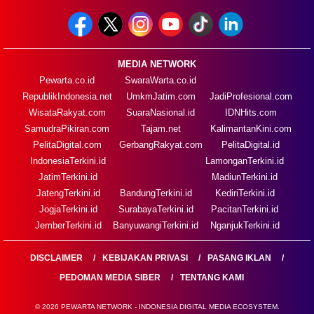
MEDIA NETWORK
Pewarta.co.id
SwaraWarta.co.id
RepublikIndonesia.net
UmkmJatim.com
JadiProfesional.com
WisataRakyat.com
SuaraNasional.id
IDNHits.com
SamudraPikiran.com
Tajam.net
KalimantanKini.com
PelitaDigital.com
GerbangRakyat.com
PelitaDigital.id
IndonesiaTerkini.id
LamonganTerkini.id
JatimTerkini.id
MadiunTerkini.id
JatengTerkini.id
BandungTerkini.id
KediriTerkini.id
JogjaTerkini.id
SurabayaTerkini.id
PacitanTerkini.id
JemberTerkini.id
BanyuwangiTerkini.id
NganjukTerkini.id
DISCLAIMER
KEBIJAKAN PRIVASI
PASANG IKLAN
PEDOMAN MEDIA SIBER
TENTANG KAMI
© 2026 PEWARTA NETWORK - INDONESIA DIGITAL MEDIA ECOSYSTEM.