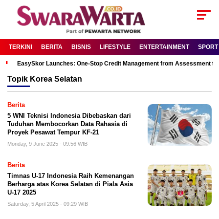
TERKINI
BERITA
BISNIS
LIFESTYLE
ENTERTAINMENT
SPORT
EasySkor Launches: One-Stop Credit Management from Assessment to R
Topik
Korea Selatan
Berita
5 WNI Teknisi Indonesia Dibebaskan dari
Tuduhan Membocorkan Data Rahasia di
Proyek Pesawat Tempur KF-21
Monday, 9 June 2025 - 09:56 WIB
Berita
Timnas U-17 Indonesia Raih Kemenangan
Berharga atas Korea Selatan di Piala Asia
U-17 2025
Saturday, 5 April 2025 - 09:29 WIB