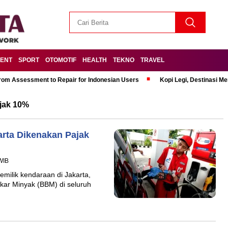
MENT
SPORT
OTOMOTIF
HEALTH
TEKNO
TRAVEL
om Assessment to Repair for Indonesian Users
Kopi Legi, Destinasi 
ajak 10%
arta Dikenakan Pajak
WIB
emilik kendaraan di Jakarta,
kar Minyak (BBM) di seluruh