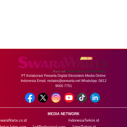
PT Kolaborasi Pewarta Digital Ekosistem Media Online
Indonesia Email:
redaksi@pewarta.net
WhatsApp: 0812
9000 7751
MEDIA NETWORK
waraWarta.co.id
IndonesiaTerkini.id
UmkmJatim.com
JadiProfesional.com
JatimTerkini.id