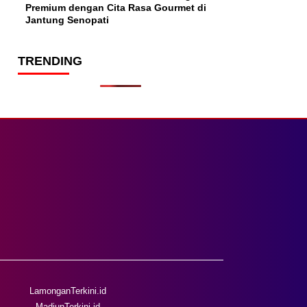
Premium dengan Cita Rasa Gourmet di
Jantung Senopati
TRENDING
LamonganTerkini.id
MadiunTerkini.id