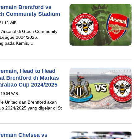
Pemain Brentford vs
tech Community Stadium
21:13 WIB
 Arsenal di Gtech Community
 League 2024/2025.
ung pada Kamis,…
Pemain, Head to Head
at Brentford di Markas
arabao Cup 2024/2025
 19:04 WIB
le United dan Brentford akan
up 2024/2025 yang digelar di St
Pemain Chelsea vs