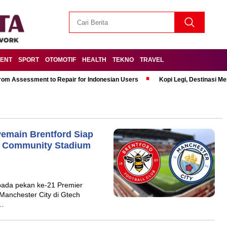
MENT
SPORT
OTOMOTIF
HEALTH
TEKNO
TRAVEL
om Assessment to Repair for Indonesian Users
Kopi Legi, Destinasi 
Pemain Brentford Siap
ch Community Stadium
 pada pekan ke-21 Premier
anchester City di Gtech
i…