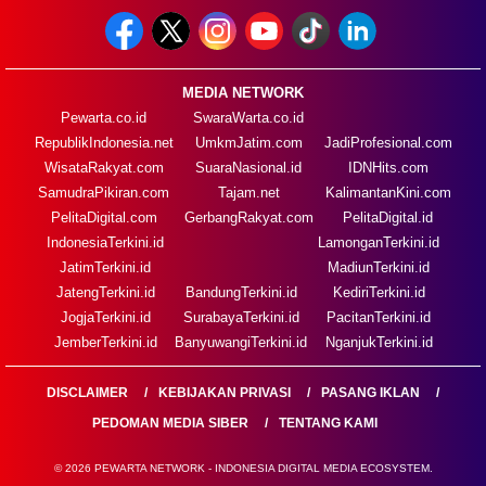
MEDIA NETWORK
Pewarta.co.id
SwaraWarta.co.id
RepublikIndonesia.net
UmkmJatim.com
JadiProfesional.com
WisataRakyat.com
SuaraNasional.id
IDNHits.com
SamudraPikiran.com
Tajam.net
KalimantanKini.com
PelitaDigital.com
GerbangRakyat.com
PelitaDigital.id
IndonesiaTerkini.id
LamonganTerkini.id
JatimTerkini.id
MadiunTerkini.id
JatengTerkini.id
BandungTerkini.id
KediriTerkini.id
JogjaTerkini.id
SurabayaTerkini.id
PacitanTerkini.id
JemberTerkini.id
BanyuwangiTerkini.id
NganjukTerkini.id
DISCLAIMER
KEBIJAKAN PRIVASI
PASANG IKLAN
PEDOMAN MEDIA SIBER
TENTANG KAMI
© 2026 PEWARTA NETWORK - INDONESIA DIGITAL MEDIA ECOSYSTEM.