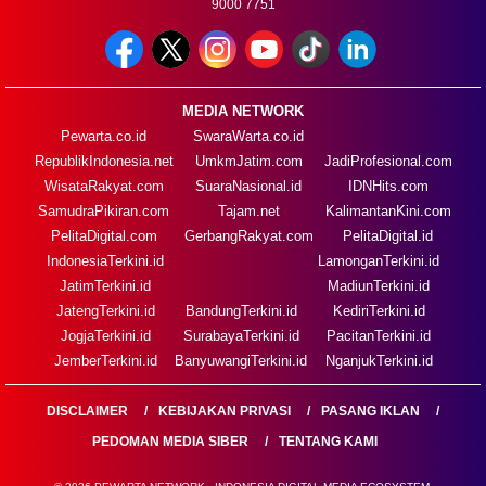
9000 7751
MEDIA NETWORK
Pewarta.co.id
SwaraWarta.co.id
RepublikIndonesia.net
UmkmJatim.com
JadiProfesional.com
WisataRakyat.com
SuaraNasional.id
IDNHits.com
SamudraPikiran.com
Tajam.net
KalimantanKini.com
PelitaDigital.com
GerbangRakyat.com
PelitaDigital.id
IndonesiaTerkini.id
LamonganTerkini.id
JatimTerkini.id
MadiunTerkini.id
JatengTerkini.id
BandungTerkini.id
KediriTerkini.id
JogjaTerkini.id
SurabayaTerkini.id
PacitanTerkini.id
JemberTerkini.id
BanyuwangiTerkini.id
NganjukTerkini.id
DISCLAIMER
KEBIJAKAN PRIVASI
PASANG IKLAN
PEDOMAN MEDIA SIBER
TENTANG KAMI