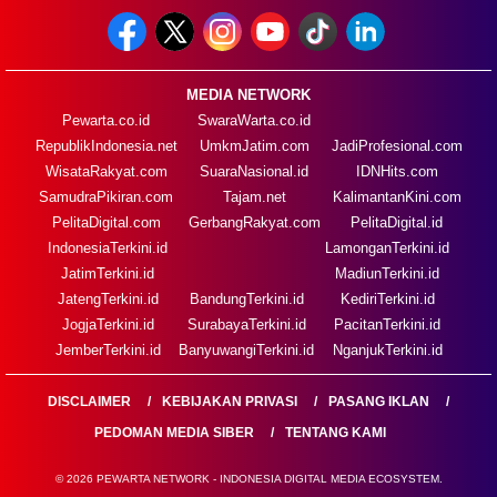
MEDIA NETWORK
Pewarta.co.id
SwaraWarta.co.id
RepublikIndonesia.net
UmkmJatim.com
JadiProfesional.com
WisataRakyat.com
SuaraNasional.id
IDNHits.com
SamudraPikiran.com
Tajam.net
KalimantanKini.com
PelitaDigital.com
GerbangRakyat.com
PelitaDigital.id
IndonesiaTerkini.id
LamonganTerkini.id
JatimTerkini.id
MadiunTerkini.id
JatengTerkini.id
BandungTerkini.id
KediriTerkini.id
JogjaTerkini.id
SurabayaTerkini.id
PacitanTerkini.id
JemberTerkini.id
BanyuwangiTerkini.id
NganjukTerkini.id
DISCLAIMER
KEBIJAKAN PRIVASI
PASANG IKLAN
PEDOMAN MEDIA SIBER
TENTANG KAMI
© 2026 PEWARTA NETWORK - INDONESIA DIGITAL MEDIA ECOSYSTEM.