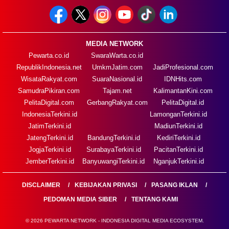
MEDIA NETWORK
Pewarta.co.id
SwaraWarta.co.id
RepublikIndonesia.net
UmkmJatim.com
JadiProfesional.com
WisataRakyat.com
SuaraNasional.id
IDNHits.com
SamudraPikiran.com
Tajam.net
KalimantanKini.com
PelitaDigital.com
GerbangRakyat.com
PelitaDigital.id
IndonesiaTerkini.id
LamonganTerkini.id
JatimTerkini.id
MadiunTerkini.id
JatengTerkini.id
BandungTerkini.id
KediriTerkini.id
JogjaTerkini.id
SurabayaTerkini.id
PacitanTerkini.id
JemberTerkini.id
BanyuwangiTerkini.id
NganjukTerkini.id
DISCLAIMER
KEBIJAKAN PRIVASI
PASANG IKLAN
PEDOMAN MEDIA SIBER
TENTANG KAMI
© 2026 PEWARTA NETWORK - INDONESIA DIGITAL MEDIA ECOSYSTEM.