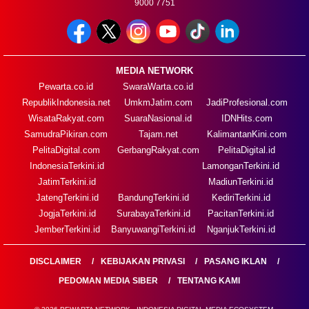
9000 7751
MEDIA NETWORK
Pewarta.co.id
SwaraWarta.co.id
RepublikIndonesia.net
UmkmJatim.com
JadiProfesional.com
WisataRakyat.com
SuaraNasional.id
IDNHits.com
SamudraPikiran.com
Tajam.net
KalimantanKini.com
PelitaDigital.com
GerbangRakyat.com
PelitaDigital.id
IndonesiaTerkini.id
LamonganTerkini.id
JatimTerkini.id
MadiunTerkini.id
JatengTerkini.id
BandungTerkini.id
KediriTerkini.id
JogjaTerkini.id
SurabayaTerkini.id
PacitanTerkini.id
JemberTerkini.id
BanyuwangiTerkini.id
NganjukTerkini.id
DISCLAIMER
KEBIJAKAN PRIVASI
PASANG IKLAN
PEDOMAN MEDIA SIBER
TENTANG KAMI