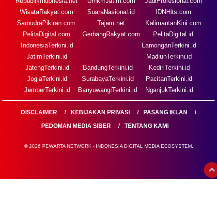
RepublikIndonesia.net
UmkmJatim.com
JadiProfesional.com
WisataRakyat.com
SuaraNasional.id
IDNHits.com
SamudraPikiran.com
Tajam.net
KalimantanKini.com
PelitaDigital.com
GerbangRakyat.com
PelitaDigital.id
IndonesiaTerkini.id
LamonganTerkini.id
JatimTerkini.id
MadiunTerkini.id
JatengTerkini.id
BandungTerkini.id
KediriTerkini.id
JogjaTerkini.id
SurabayaTerkini.id
PacitanTerkini.id
JemberTerkini.id
BanyuwangiTerkini.id
NganjukTerkini.id
DISCLAIMER
KEBIJAKAN PRIVASI
PASANG IKLAN
PEDOMAN MEDIA SIBER
TENTANG KAMI
© 2026 PEWARTA NETWORK - INDONESIA DIGITAL MEDIA ECOSYSTEM.