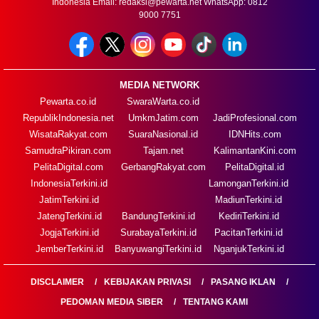
Indonesia Email:
redaksi@pewarta.net
WhatsApp: 0812
9000 7751
MEDIA NETWORK
Pewarta.co.id
SwaraWarta.co.id
RepublikIndonesia.net
UmkmJatim.com
JadiProfesional.com
WisataRakyat.com
SuaraNasional.id
IDNHits.com
SamudraPikiran.com
Tajam.net
KalimantanKini.com
PelitaDigital.com
GerbangRakyat.com
PelitaDigital.id
IndonesiaTerkini.id
LamonganTerkini.id
JatimTerkini.id
MadiunTerkini.id
JatengTerkini.id
BandungTerkini.id
KediriTerkini.id
JogjaTerkini.id
SurabayaTerkini.id
PacitanTerkini.id
JemberTerkini.id
BanyuwangiTerkini.id
NganjukTerkini.id
DISCLAIMER
KEBIJAKAN PRIVASI
PASANG IKLAN
PEDOMAN MEDIA SIBER
TENTANG KAMI