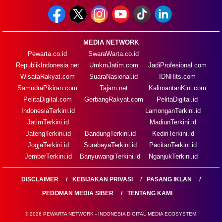
MEDIA NETWORK
Pewarta.co.id
SwaraWarta.co.id
RepublikIndonesia.net
UmkmJatim.com
JadiProfesional.com
WisataRakyat.com
SuaraNasional.id
IDNHits.com
SamudraPikiran.com
Tajam.net
KalimantanKini.com
PelitaDigital.com
GerbangRakyat.com
PelitaDigital.id
IndonesiaTerkini.id
LamonganTerkini.id
JatimTerkini.id
MadiunTerkini.id
JatengTerkini.id
BandungTerkini.id
KediriTerkini.id
JogjaTerkini.id
SurabayaTerkini.id
PacitanTerkini.id
JemberTerkini.id
BanyuwangiTerkini.id
NganjukTerkini.id
DISCLAIMER
KEBIJAKAN PRIVASI
PASANG IKLAN
PEDOMAN MEDIA SIBER
TENTANG KAMI
© 2026 PEWARTA NETWORK - INDONESIA DIGITAL MEDIA ECOSYSTEM.