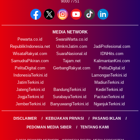
9000 7751
MEDIA NETWORK
Pewarta.co.id
SwaraWarta.co.id
RepublikIndonesia.net
UmkmJatim.com
JadiProfesional.com
WisataRakyat.com
SuaraNasional.id
IDNHits.com
SamudraPikiran.com
Tajam.net
KalimantanKini.com
PelitaDigital.com
GerbangRakyat.com
PelitaDigital.id
IndonesiaTerkini.id
LamonganTerkini.id
JatimTerkini.id
MadiunTerkini.id
JatengTerkini.id
BandungTerkini.id
KediriTerkini.id
JogjaTerkini.id
SurabayaTerkini.id
PacitanTerkini.id
JemberTerkini.id
BanyuwangiTerkini.id
NganjukTerkini.id
DISCLAIMER
KEBIJAKAN PRIVASI
PASANG IKLAN
PEDOMAN MEDIA SIBER
TENTANG KAMI