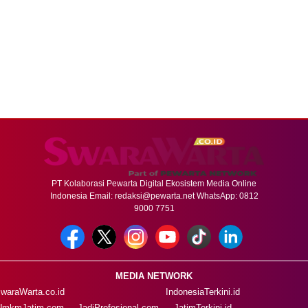
PT Kolaborasi Pewarta Digital Ekosistem Media Online
Indonesia Email:
redaksi@pewarta.net
WhatsApp: 0812
9000 7751
MEDIA NETWORK
waraWarta.co.id
IndonesiaTerkini.id
UmkmJatim.com
JadiProfesional.com
JatimTerkini.id