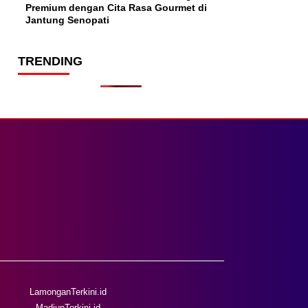
Premium dengan Cita Rasa Gourmet di
Jantung Senopati
TRENDING
LamonganTerkini.id
MadiunTerkini.id