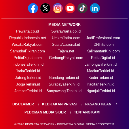
MEDIA NETWORK
Pewarta.co.id
SwaraWarta.co.id
RepublikIndonesia.net
UmkmJatim.com
JadiProfesional.com
WisataRakyat.com
SuaraNasional.id
IDNHits.com
SamudraPikiran.com
Tajam.net
KalimantanKini.com
PelitaDigital.com
GerbangRakyat.com
PelitaDigital.id
IndonesiaTerkini.id
LamonganTerkini.id
JatimTerkini.id
MadiunTerkini.id
JatengTerkini.id
BandungTerkini.id
KediriTerkini.id
JogjaTerkini.id
SurabayaTerkini.id
PacitanTerkini.id
JemberTerkini.id
BanyuwangiTerkini.id
NganjukTerkini.id
DISCLAIMER
KEBIJAKAN PRIVASI
PASANG IKLAN
PEDOMAN MEDIA SIBER
TENTANG KAMI
© 2026 PEWARTA NETWORK - INDONESIA DIGITAL MEDIA ECOSYSTEM.