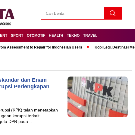
MENT
SPORT
OTOMOTIF
HEALTH
TEKNO
TRAVEL
om Assessment to Repair for Indonesian Users
Kopi Legi, Destinasi 
Iskandar dan Enam
rupsi Perlengkapan
rupsi (KPK) telah menetapkan
gaan korupsi terkait
ggota DPR pada…