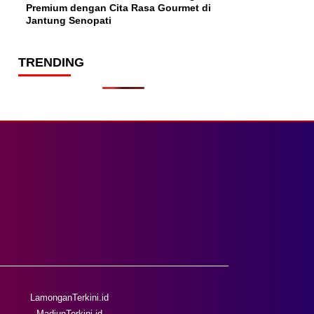
Premium dengan Cita Rasa Gourmet di
Jantung Senopati
TRENDING
LamonganTerkini.id
MadiunTerkini.id