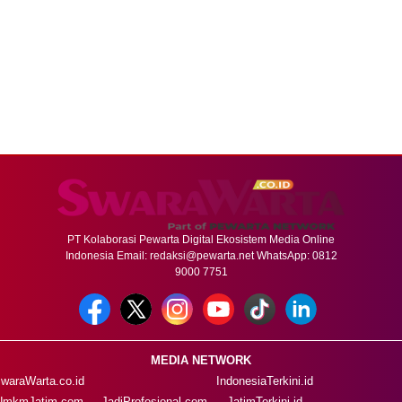
PT Kolaborasi Pewarta Digital Ekosistem Media Online
Indonesia Email:
redaksi@pewarta.net
WhatsApp: 0812
9000 7751
MEDIA NETWORK
waraWarta.co.id
IndonesiaTerkini.id
UmkmJatim.com
JadiProfesional.com
JatimTerkini.id