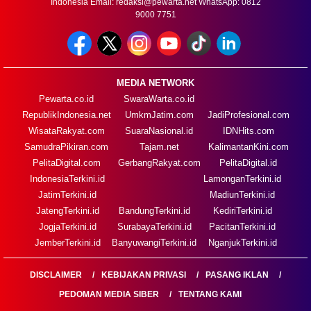
Indonesia Email:
redaksi@pewarta.net
WhatsApp: 0812
9000 7751
MEDIA NETWORK
Pewarta.co.id
SwaraWarta.co.id
RepublikIndonesia.net
UmkmJatim.com
JadiProfesional.com
WisataRakyat.com
SuaraNasional.id
IDNHits.com
SamudraPikiran.com
Tajam.net
KalimantanKini.com
PelitaDigital.com
GerbangRakyat.com
PelitaDigital.id
IndonesiaTerkini.id
LamonganTerkini.id
JatimTerkini.id
MadiunTerkini.id
JatengTerkini.id
BandungTerkini.id
KediriTerkini.id
JogjaTerkini.id
SurabayaTerkini.id
PacitanTerkini.id
JemberTerkini.id
BanyuwangiTerkini.id
NganjukTerkini.id
DISCLAIMER
KEBIJAKAN PRIVASI
PASANG IKLAN
PEDOMAN MEDIA SIBER
TENTANG KAMI