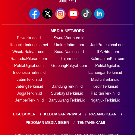
9000 7751
MEDIA NETWORK
Pewarta.co.id
SwaraWarta.co.id
RepublikIndonesia.net
UmkmJatim.com
JadiProfesional.com
WisataRakyat.com
SuaraNasional.id
IDNHits.com
SamudraPikiran.com
Tajam.net
KalimantanKini.com
PelitaDigital.com
GerbangRakyat.com
PelitaDigital.id
IndonesiaTerkini.id
LamonganTerkini.id
JatimTerkini.id
MadiunTerkini.id
JatengTerkini.id
BandungTerkini.id
KediriTerkini.id
JogjaTerkini.id
SurabayaTerkini.id
PacitanTerkini.id
JemberTerkini.id
BanyuwangiTerkini.id
NganjukTerkini.id
DISCLAIMER
KEBIJAKAN PRIVASI
PASANG IKLAN
PEDOMAN MEDIA SIBER
TENTANG KAMI