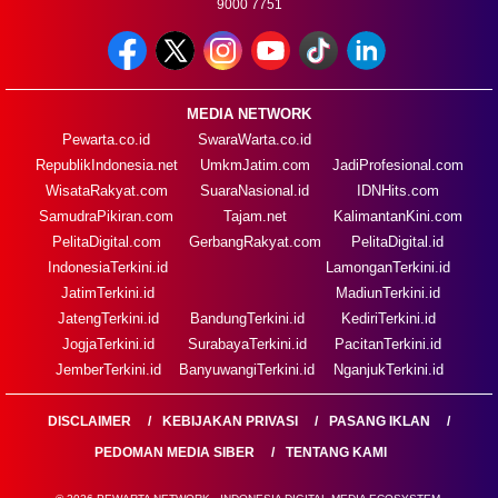
9000 7751
MEDIA NETWORK
Pewarta.co.id
SwaraWarta.co.id
RepublikIndonesia.net
UmkmJatim.com
JadiProfesional.com
WisataRakyat.com
SuaraNasional.id
IDNHits.com
SamudraPikiran.com
Tajam.net
KalimantanKini.com
PelitaDigital.com
GerbangRakyat.com
PelitaDigital.id
IndonesiaTerkini.id
LamonganTerkini.id
JatimTerkini.id
MadiunTerkini.id
JatengTerkini.id
BandungTerkini.id
KediriTerkini.id
JogjaTerkini.id
SurabayaTerkini.id
PacitanTerkini.id
JemberTerkini.id
BanyuwangiTerkini.id
NganjukTerkini.id
DISCLAIMER
KEBIJAKAN PRIVASI
PASANG IKLAN
PEDOMAN MEDIA SIBER
TENTANG KAMI