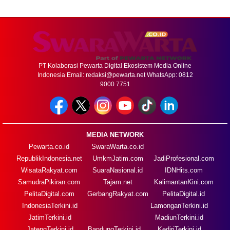
PT Kolaborasi Pewarta Digital Ekosistem Media Online
Indonesia Email:
redaksi@pewarta.net
WhatsApp: 0812
9000 7751
MEDIA NETWORK
Pewarta.co.id
SwaraWarta.co.id
RepublikIndonesia.net
UmkmJatim.com
JadiProfesional.com
WisataRakyat.com
SuaraNasional.id
IDNHits.com
SamudraPikiran.com
Tajam.net
KalimantanKini.com
PelitaDigital.com
GerbangRakyat.com
PelitaDigital.id
IndonesiaTerkini.id
LamonganTerkini.id
JatimTerkini.id
MadiunTerkini.id
JatengTerkini.id
BandungTerkini.id
KediriTerkini.id