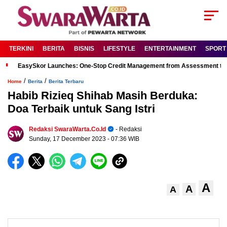
TERKINI
BERITA
BISNIS
LIFESTYLE
ENTERTAINMENT
SPORT
EasySkor Launches: One-Stop Credit Management from Assessment to R
/
/
Home
Berita
Berita Terbaru
Habib Rizieq Shihab Masih Berduka:
Doa Terbaik untuk Sang Istri
Redaksi SwaraWarta.co.id
- Redaksi
Sunday, 17 December 2023
- 07:36 WIB
A
A
A