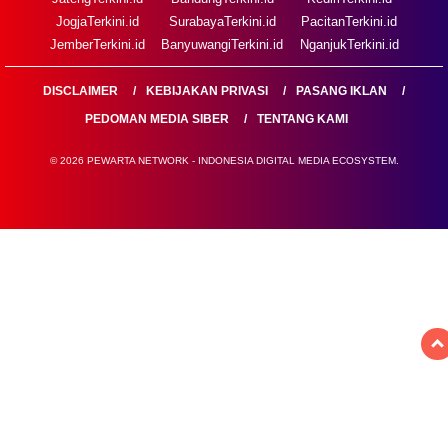
JogjaTerkini.id
SurabayaTerkini.id
PacitanTerkini.id
JemberTerkini.id
BanyuwangiTerkini.id
NganjukTerkini.id
DISCLAIMER
KEBIJAKAN PRIVASI
PASANG IKLAN
PEDOMAN MEDIA SIBER
TENTANG KAMI
© 2026 PEWARTA NETWORK - INDONESIA DIGITAL MEDIA ECOSYSTEM.