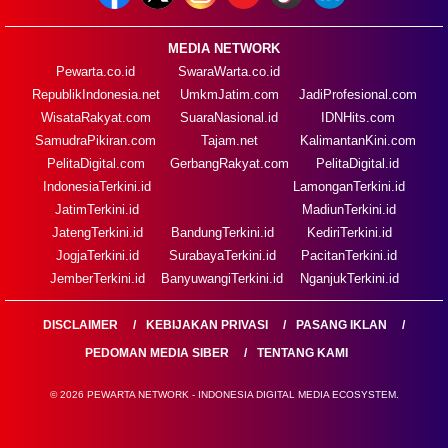
MEDIA NETWORK
Pewarta.co.id
SwaraWarta.co.id
RepublikIndonesia.net
UmkmJatim.com
JadiProfesional.com
WisataRakyat.com
SuaraNasional.id
IDNHits.com
SamudraPikiran.com
Tajam.net
KalimantanKini.com
PelitaDigital.com
GerbangRakyat.com
PelitaDigital.id
IndonesiaTerkini.id
LamonganTerkini.id
JatimTerkini.id
MadiunTerkini.id
JatengTerkini.id
BandungTerkini.id
KediriTerkini.id
JogjaTerkini.id
SurabayaTerkini.id
PacitanTerkini.id
JemberTerkini.id
BanyuwangiTerkini.id
NganjukTerkini.id
DISCLAIMER
KEBIJAKAN PRIVASI
PASANG IKLAN
PEDOMAN MEDIA SIBER
TENTANG KAMI
© 2026 PEWARTA NETWORK - INDONESIA DIGITAL MEDIA ECOSYSTEM.