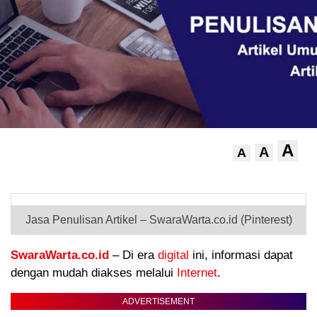
A
A
A
.
Jasa Penulisan Artikel – SwaraWarta.co.id (Pinterest)
SwaraWarta.co.id
– Di era
digital
ini, informasi dapat
dengan mudah diakses melalui
Internet
.
ADVERTISEMENT