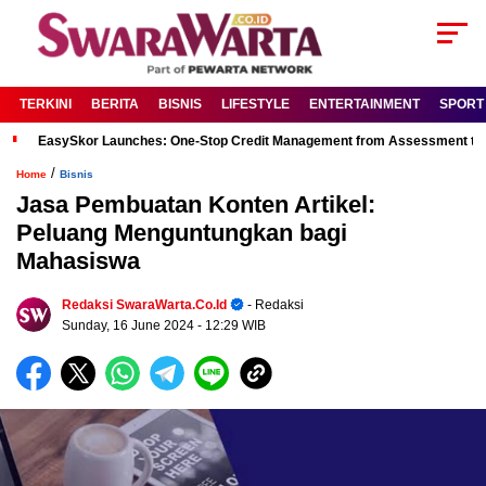
TERKINI
BERITA
BISNIS
LIFESTYLE
ENTERTAINMENT
SPORT
EasySkor Launches: One-Stop Credit Management from Assessment to R
/
Home
Bisnis
Jasa Pembuatan Konten Artikel:
Peluang Menguntungkan bagi
Mahasiswa
Redaksi SwaraWarta.co.id
- Redaksi
Sunday, 16 June 2024
- 12:29 WIB