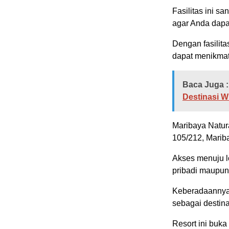
Fasilitas ini s
agar Anda dapat
Dengan fasilit
dapat menikmat
Baca Juga :
Destinasi W
Maribaya Natura
105/212, Marib
Akses menuju l
pribadi maupun
Keberadaannya 
sebagai destina
Resort ini buka