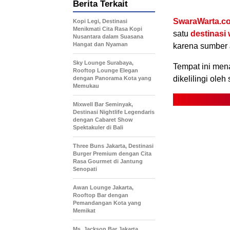
Berita Terkait
SwaraWarta.co
Kopi Legi, Destinasi
Menikmati Cita Rasa Kopi
satu
destinasi 
Nusantara dalam Suasana
Hangat dan Nyaman
karena sumber
Sky Lounge Surabaya,
Tempat ini men
Rooftop Lounge Elegan
dikelilingi ol
dengan Panorama Kota yang
Memukau
Mixwell Bar Seminyak,
Destinasi Nightlife Legendaris
dengan Cabaret Show
Spektakuler di Bali
Three Buns Jakarta, Destinasi
Burger Premium dengan Cita
Rasa Gourmet di Jantung
Senopati
Awan Lounge Jakarta,
Rooftop Bar dengan
Pemandangan Kota yang
Memikat
Ms. Jackson Bar Jakarta,