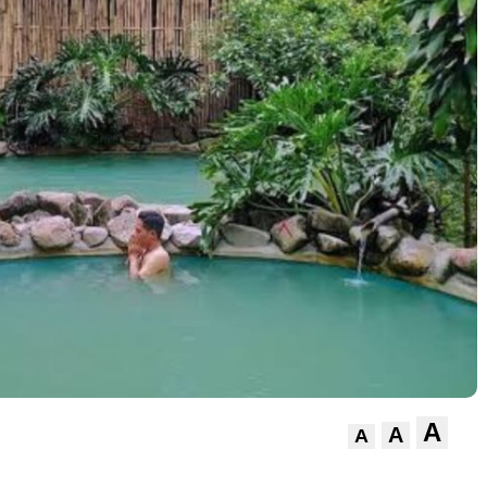
A
A
A