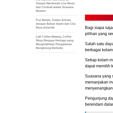
Tempat Menikmati Live Music
dan Cocktail dalam Suasana
Modern
Frui Batam, Gelato Artisan
dengan Bahan Alami dan Cita
Bagi siapa saja
Rasa Autentik
pilihan yang s
Laff Coffee Malang, Coffee
Shop Bergaya Heritage yang
Salah satu daya
Menghadirkan Pengalaman
Nongkrong Berbeda
berbagai kolam
Setiap kolam me
dapat memilih
Suasana yang s
memanjakan ma
menyenangkan
Pengunjung dap
berendam dalam