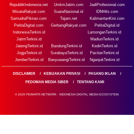
RepublikIndonesia.net
UmkmJatim.com
JadiProfesional.com
WisataRakyat.com
SuaraNasional.id
IDNHits.com
SamudraPikiran.com
Tajam.net
KalimantanKini.com
PelitaDigital.com
GerbangRakyat.com
PelitaDigital.id
IndonesiaTerkini.id
LamonganTerkini.id
JatimTerkini.id
MadiunTerkini.id
JatengTerkini.id
BandungTerkini.id
KediriTerkini.id
JogjaTerkini.id
SurabayaTerkini.id
PacitanTerkini.id
JemberTerkini.id
BanyuwangiTerkini.id
NganjukTerkini.id
DISCLAIMER
KEBIJAKAN PRIVASI
PASANG IKLAN
PEDOMAN MEDIA SIBER
TENTANG KAMI
© 2026 PEWARTA NETWORK - INDONESIA DIGITAL MEDIA ECOSYSTEM.