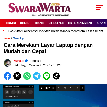
TERKINI
BERITA
BISNIS
LIFESTYLE
ENTERTAINMENT
SPORT
EasySkor Launches: One-Stop Credit Management from Assessment to R
/
Home
Teknologi
Cara Merekam Layar Laptop dengan
Mudah dan Cepat
Mulyadi
- Redaksi
Saturday, 5 October 2024
- 19:48 WIB