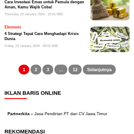
Cara Investasi Emas untuk Pemula dengan
Aman, Kamu Wajib Coba!
Thursday, 29 January 2026 - 15:01 WIB
Ekonomi
4 Strategi Tepat Cara Menghadapi Krisis
Dunia
Friday, 23 January 2026 - 09:52 WIB
Posts
pagination
1
2
3
…
12
Selanjutnya
IKLAN BARIS ONLINE
Partnerkita –
Jasa Pendirian PT dan CV Jawa Timur
REKOMENDASI