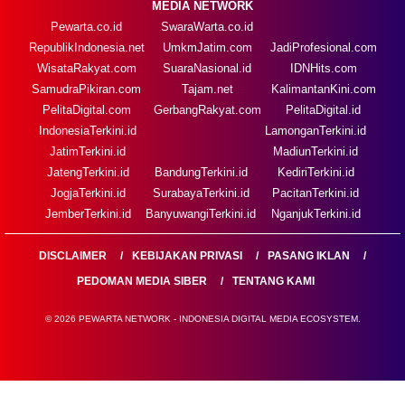
MEDIA NETWORK
Pewarta.co.id
SwaraWarta.co.id
RepublikIndonesia.net
UmkmJatim.com
JadiProfesional.com
WisataRakyat.com
SuaraNasional.id
IDNHits.com
SamudraPikiran.com
Tajam.net
KalimantanKini.com
PelitaDigital.com
GerbangRakyat.com
PelitaDigital.id
IndonesiaTerkini.id
LamonganTerkini.id
JatimTerkini.id
MadiunTerkini.id
JatengTerkini.id
BandungTerkini.id
KediriTerkini.id
JogjaTerkini.id
SurabayaTerkini.id
PacitanTerkini.id
JemberTerkini.id
BanyuwangiTerkini.id
NganjukTerkini.id
DISCLAIMER
KEBIJAKAN PRIVASI
PASANG IKLAN
PEDOMAN MEDIA SIBER
TENTANG KAMI
© 2026 PEWARTA NETWORK - INDONESIA DIGITAL MEDIA ECOSYSTEM.