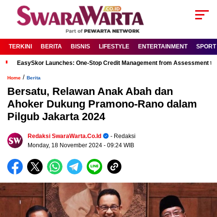
TERKINI
BERITA
BISNIS
LIFESTYLE
ENTERTAINMENT
SPORT
EasySkor Launches: One-Stop Credit Management from Assessment to R
/
Home
Berita
Bersatu, Relawan Anak Abah dan
Ahoker Dukung Pramono-Rano dalam
Pilgub Jakarta 2024
Redaksi SwaraWarta.co.id
- Redaksi
Monday, 18 November 2024
- 09:24 WIB