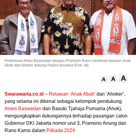
Pertemuan Anies Baswedan dengan Pramono Rano membuat relawan anak
Abah dan Ahoker dukung Paslon tersebut (Dok. Ist)
.
A
A
A
Swarawarta.co.id
–
Relawan ‘Anak Abah’
dan ‘Ahoker’,
yang selama ini dikenal sebagai kelompok pendukung
Anies Baswedan
dan Basuki Tjahaja Purnama (Ahok),
mengungkapkan dukungannya terhadap pasangan calon
Gubernur DKI Jakarta nomor urut 3, Pramono Anung dan
Rano Karno dalam
Pilkada 2024.