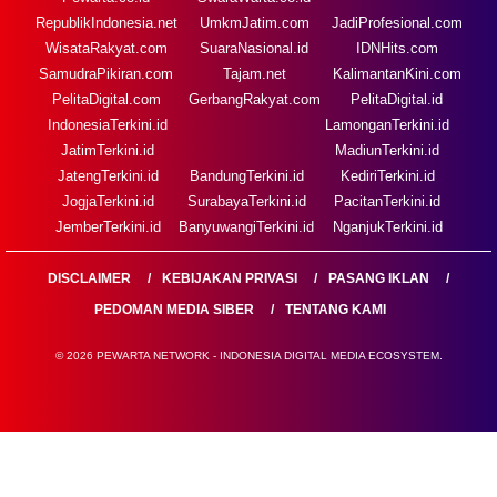
RepublikIndonesia.net
UmkmJatim.com
JadiProfesional.com
WisataRakyat.com
SuaraNasional.id
IDNHits.com
SamudraPikiran.com
Tajam.net
KalimantanKini.com
PelitaDigital.com
GerbangRakyat.com
PelitaDigital.id
IndonesiaTerkini.id
LamonganTerkini.id
JatimTerkini.id
MadiunTerkini.id
JatengTerkini.id
BandungTerkini.id
KediriTerkini.id
JogjaTerkini.id
SurabayaTerkini.id
PacitanTerkini.id
JemberTerkini.id
BanyuwangiTerkini.id
NganjukTerkini.id
DISCLAIMER
KEBIJAKAN PRIVASI
PASANG IKLAN
PEDOMAN MEDIA SIBER
TENTANG KAMI
© 2026 PEWARTA NETWORK - INDONESIA DIGITAL MEDIA ECOSYSTEM.